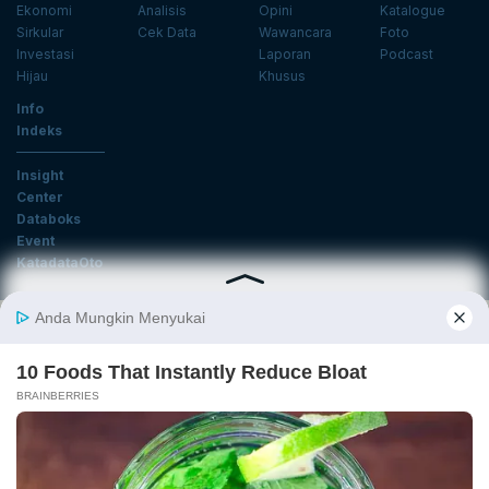
Ekonomi
Analisis
Opini
Katalogue
Sirkular
Cek Data
Wawancara
Foto
Investasi
Laporan
Podcast
Hijau
Khusus
Info
Indeks
Insight
Center
Databoks
Event
KatadataOto
Langganan Newsletter
Email
Daftar
Ikuti Kami