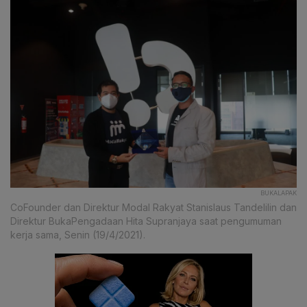
BUKALAPAK
CoFounder dan Direktur Modal Rakyat Stanislaus Tandelilin dan
Direktur BukaPengadaan Hita Supranjaya saat pengumuman
kerja sama, Senin (19/4/2021).