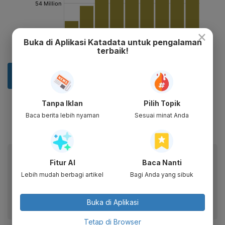
×
Buka di Aplikasi Katadata untuk pengalaman
terbaik!
Tanpa Iklan
Pilih Topik
Baca berita lebih nyaman
Sesuai minat Anda
Baca artikel ini lewat aplikasi mobile.
Fitur AI
Baca Nanti
Dapatkan pengalaman membaca lebih nyaman dan nikmati
Lebih mudah berbagi artikel
Bagi Anda yang sibuk
fitur menarik lainnya lewat aplikasi mobile Katadata.
Buka di Aplikasi
Tetap di Browser