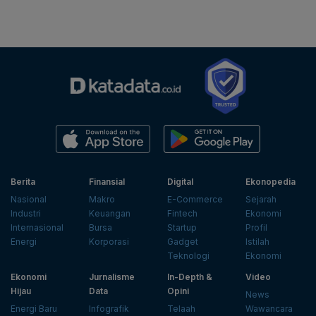
Berita
Finansial
Digital
Ekonopedia
Nasional
Makro
E-Commerce
Sejarah
Industri
Keuangan
Fintech
Ekonomi
Internasional
Bursa
Startup
Profil
Energi
Korporasi
Gadget
Istilah
Teknologi
Ekonomi
Ekonomi
Jurnalisme
In-Depth &
Video
Hijau
Data
Opini
News
Energi Baru
Infografik
Telaah
Wawancara