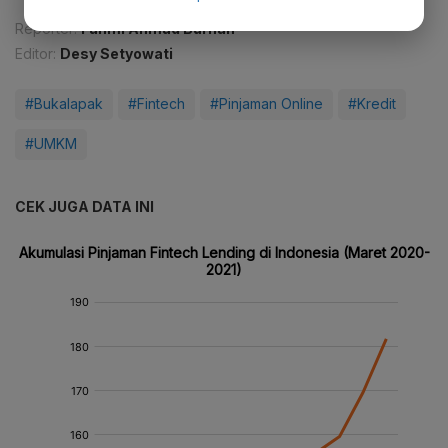
Reporter:
Fahmi Ahmad Burhan
Editor:
Desy Setyowati
#Bukalapak
#Fintech
#Pinjaman Online
#Kredit
#UMKM
CEK JUGA DATA INI