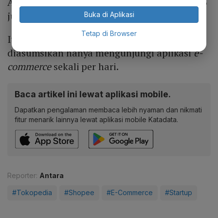
Agustus. Jumlahnya di atas Tokopedia 392,13
juta.
Buka di Aplikasi
Tetap di Browser
Itu dengan perhitungan satu
unique
DAU
diasumsikan hanya mengunjungi aplikasi
e-
commerce
sekali per hari.
Baca artikel ini lewat aplikasi mobile.
Dapatkan pengalaman membaca lebih nyaman dan nikmati
fitur menarik lainnya lewat aplikasi mobile Katadata.
Reporter:
Antara
#Tokopedia
#Shopee
#E-Commerce
#Startup