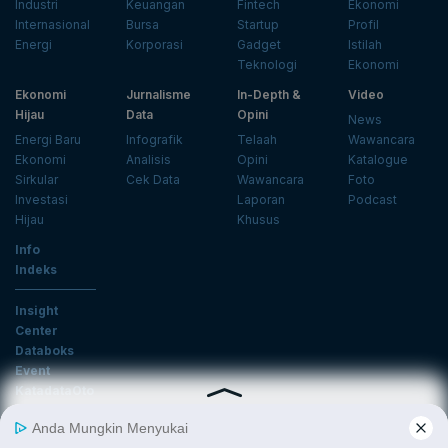
Industri
Keuangan
Fintech
Ekonomi
Internasional
Bursa
Startup
Profil
Energi
Korporasi
Gadget
Istilah
Teknologi
Ekonomi
Ekonomi
Jurnalisme
In-Depth &
Video
Hijau
Data
Opini
News
Energi Baru
Infografik
Telaah
Wawancara
Ekonomi
Analisis
Opini
Katalogue
Sirkular
Cek Data
Wawancara
Foto
Investasi
Laporan
Podcast
Hijau
Khusus
Info
Indeks
Insight
Center
Databoks
Event
KatadataOto