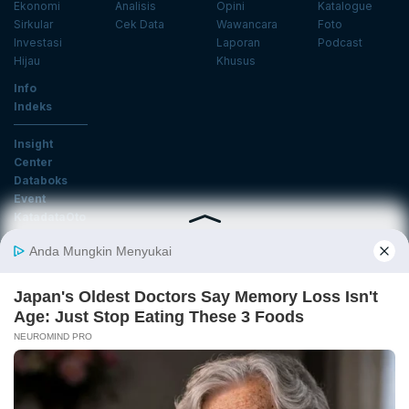
Ekonomi
Analisis
Opini
Katalogue
Sirkular
Cek Data
Wawancara
Foto
Investasi
Laporan
Podcast
Hijau
Khusus
Info
Indeks
Insight
Center
Databoks
Event
KatadataOto
Langganan Newsletter
Email
Daftar
Ikuti Kami