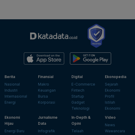
Berita
Finansial
Digital
Ekonopedia
Nasional
Makro
E-Commerce
Sejarah
Industri
Keuangan
Fintech
Ekonomi
Internasional
Bursa
Startup
Profil
Energi
Korporasi
Gadget
Istilah
Teknologi
Ekonomi
Ekonomi
Jurnalisme
In-Depth &
Video
Hijau
Data
Opini
News
Energi Baru
Infografik
Telaah
Wawancara