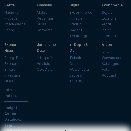
Berita
Finansial
Digital
Ekonopedia
Nasional
Makro
E-Commerce
Sejarah
Industri
Keuangan
Fintech
Ekonomi
Internasional
Bursa
Startup
Profil
Energi
Korporasi
Gadget
Istilah
Teknologi
Ekonomi
Ekonomi
Jurnalisme
In-Depth &
Video
Hijau
Data
Opini
News
Energi Baru
Infografik
Telaah
Wawancara
Ekonomi
Analisis
Opini
Katalogue
Sirkular
Cek Data
Wawancara
Foto
Investasi
Laporan
Podcast
Hijau
Khusus
Info
Indeks
Insight
Center
Databoks
Event