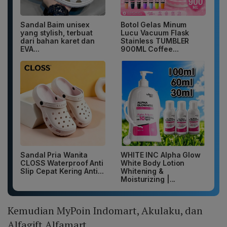
Sandal Baim unisex
Botol Gelas Minum
yang stylish, terbuat
Lucu Vacuum Flask
dari bahan karet dan
Stainless TUMBLER
EVA...
900ML Coffee...
Sandal Pria Wanita
WHITE INC Alpha Glow
CLOSS Waterproof Anti
White Body Lotion
Slip Cepat Kering Anti...
Whitening &
Moisturizing |...
Kemudian MyPoin Indomart, Akulaku, dan
Alfagift Alfamart.