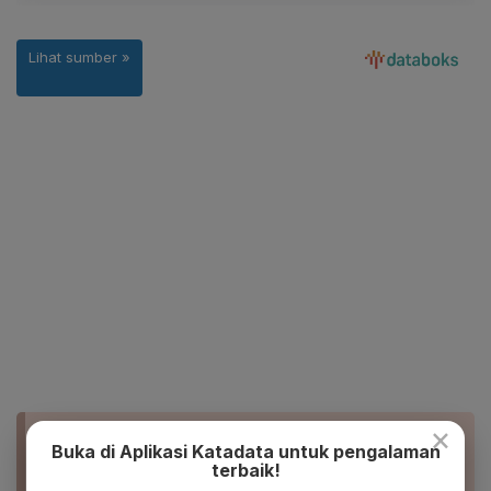
×
BACA JUGA
Buka di Aplikasi Katadata untuk pengalaman
Shopee Prediksi Pendapatan Rp 131,1 Triliun
terbaik!
Tahun Ini