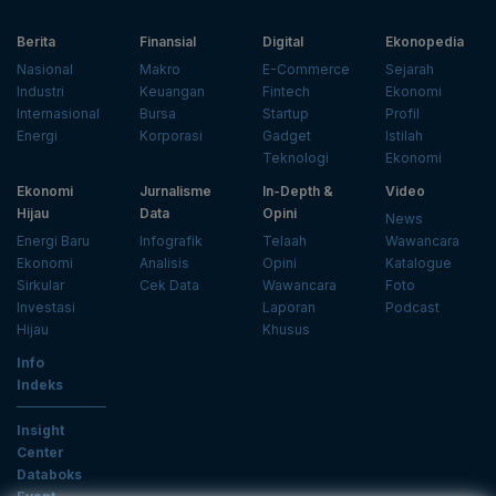
Berita
Finansial
Digital
Ekonopedia
Nasional
Makro
E-Commerce
Sejarah
Industri
Keuangan
Fintech
Ekonomi
Internasional
Bursa
Startup
Profil
Energi
Korporasi
Gadget
Istilah
Teknologi
Ekonomi
Ekonomi
Jurnalisme
In-Depth &
Video
Hijau
Data
Opini
News
Energi Baru
Infografik
Telaah
Wawancara
Ekonomi
Analisis
Opini
Katalogue
Sirkular
Cek Data
Wawancara
Foto
Investasi
Laporan
Podcast
Hijau
Khusus
Info
Indeks
Insight
Center
Databoks