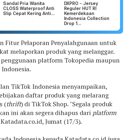
Sandal Pria Wanita
DXPRO - Jersey
CLOSS Waterproof Anti
Reguler HUT RI
Slip Cepat Kering Anti...
Kemerdekaan
Indonesia Collection
Drop 1...
n Fitur Pelaporan Penyalahgunaan untuk
t melaporkan produk yang melanggar.
n penggunaan platform Tokopedia maupun
 Indonesia.
ilan TikTok Indonesia menyampaikan,
ebijakan daftar produk yang melarang
s (
thrift
) di TikTok Shop. "Segala produk
kan ini akan segera dihapus dari
platform
Katadata.co.id, Jumat (17/3).
zada Indonesia kepada Katadata.co.id juga