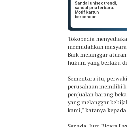
Sandal unisex trendi,
sandal pria terbaru.
Motif kartun
berpendar.
Tokopedia menyediaka
memudahkan masyaraka
Baik melanggar atura
hukum yang berlaku di
Sementara itu, perwak
perusahaan memiliki k
penjualan barang beka
yang melanggar kebija
kami," katanya kepada 
Senada, Juru Bicara La