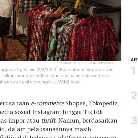
AR
ANTARA FOTO/HENDRA NURDIYANSYAH/HP.
Yogyakarta, Kamis (2/3/2023). Kementerian Koperasi dan
kan larangan thrifting atau penjualan pakaian bekas
usaha mikro kecil menengah (UMKM) lokal.
perusahaan
e-commerce
Shopee, Tokopedia,
edia sosial Instagram hingga TikTok
kas impor atau
thrift.
Namun, berdasarkan
id, dalam pelaksanaannya masih
ft
dijual di beberapa
platform e-commerce.