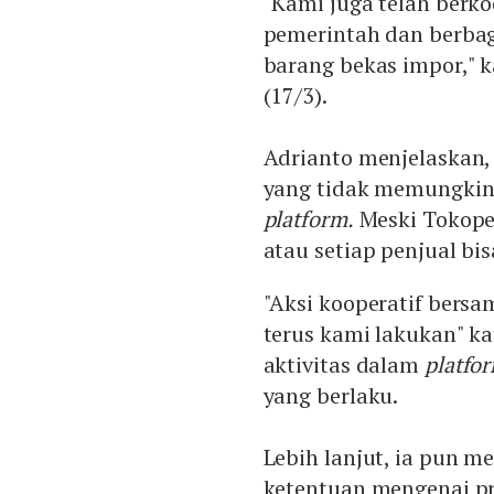
"Kami juga telah berko
pemerintah dan berbag
barang bekas impor," 
(17/3).
Adrianto menjelaskan,
yang tidak memungkin
platform.
Meski Tokoped
atau setiap penjual b
"Aksi kooperatif bersa
terus kami lakukan" k
aktivitas dalam
platfo
yang berlaku.
Lebih lanjut, ia pun m
ketentuan mengenai pr