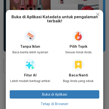
×
Buka di Aplikasi Katadata untuk pengalaman
terbaik!
DIKIRIM 2 BOTOL
Topi 17 Agustus Hut RI
PARFUM SCARLETT
Indonesia 2026 Topi
PARFUM WANITA
Bordir Logo Indonesia
PARFUM PRIA WANGI
TAHAN...
Tanpa Iklan
Pilih Topik
Baca berita lebih nyaman
Sesuai minat Anda
Fitur AI
Baca Nanti
Lebih mudah berbagi artikel
Bagi Anda yang sibuk
Baca artikel ini lewat aplikasi mobile.
Dapatkan pengalaman membaca lebih nyaman dan nikmati
Buka di Aplikasi
fitur menarik lainnya lewat aplikasi mobile Katadata.
Tetap di Browser