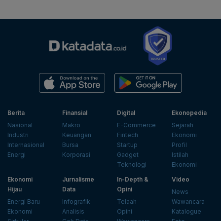
Berita
Finansial
Digital
Ekonopedia
Nasional
Makro
E-Commerce
Sejarah
Industri
Keuangan
Fintech
Ekonomi
Internasional
Bursa
Startup
Profil
Energi
Korporasi
Gadget
Istilah
Teknologi
Ekonomi
Ekonomi
Jurnalisme
In-Depth &
Video
Hijau
Data
Opini
News
Energi Baru
Infografik
Telaah
Wawancara
Ekonomi
Analisis
Opini
Katalogue