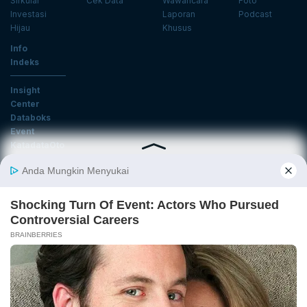
Sirkular
Cek Data
Wawancara
Foto
Investasi
Laporan
Podcast
Hijau
Khusus
Info
Indeks
Insight
Center
Databoks
Event
KatadataOto
Langganan Newsletter
Email
Daftar
Ikuti Kami
Tentang Katadata
Advertising
Karier
Pedoman Media Siber