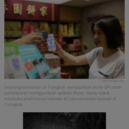
TWITTER @ALIPAY
Seorang konsumen di Tiongkok menunjukkan kode QR untuk
pembayaran menggunakan aplikasi Alipay. Alipay bakal
membuka platformnya kepada 40 juta penyedia layanan di
Tiongkok.