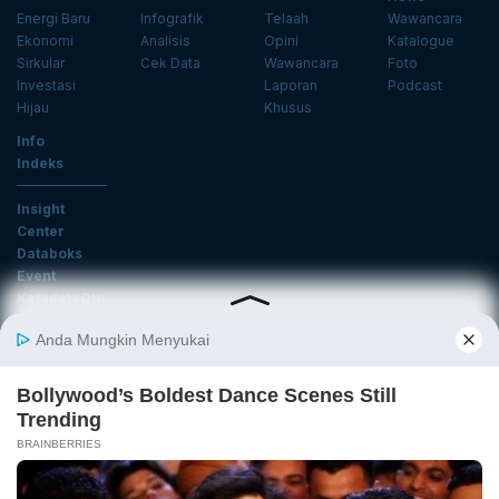
Energi Baru
Infografik
Telaah
Wawancara
Ekonomi
Analisis
Opini
Katalogue
Sirkular
Cek Data
Wawancara
Foto
Investasi
Laporan
Podcast
Hijau
Khusus
Info
Indeks
Insight
Center
Databoks
Event
KatadataOto
Langganan Newsletter
Email
Daftar
Ikuti Kami