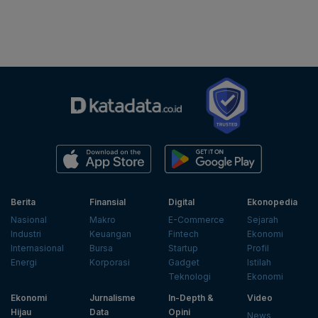
Berita
Finansial
Digital
Ekonopedia
Nasional
Makro
E-Commerce
Sejarah
Industri
Keuangan
Fintech
Ekonomi
Internasional
Bursa
Startup
Profil
Energi
Korporasi
Gadget
Istilah
Teknologi
Ekonomi
Ekonomi
Jurnalisme
In-Depth &
Video
Hijau
Data
Opini
News