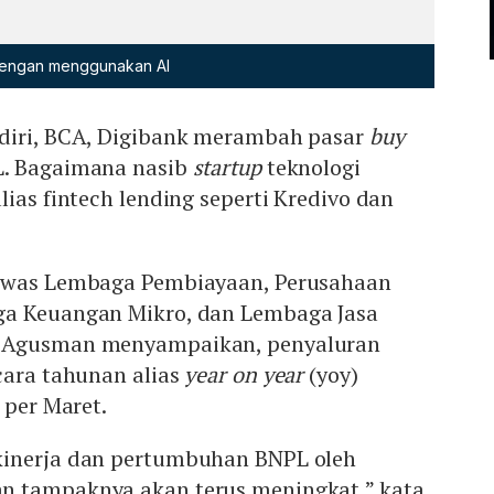
 dengan menggunakan AI
diri, BCA, Digibank merambah pasar
buy
L. Bagaimana nasib
startup
teknologi
lias fintech lending seperti Kredivo dan
gawas Lembaga Pembiayaan, Perusahaan
ga Keuangan Mikro, dan Lembaga Jasa
 Agusman menyampaikan, penyaluran
cara tahunan alias
year on year
(yoy)
 per Maret.
kinerja dan pertumbuhan BNPL oleh
n tampaknya akan terus meningkat,” kata