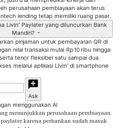
t; justru ia memprediksi kinerja dan
eh perusahaan pembiayaan akan terus
ntech lending tetap memiliki ruang pasar.
ma Livin’ Paylater yang diluncurkan Bank
Mandiri?
warkan pinjaman untuk pembayaran QR di
an nilai transaksi mulai Rp 10 ribu hingga
serta tenor fleksibel satu sampai dua
kses melalui aplikasi Livin’ di smartphone
Ask
engan menggunakan AI
 yang menunjukkan perusahaan pembiayaan
 paylater karena perbankan sudah masuk