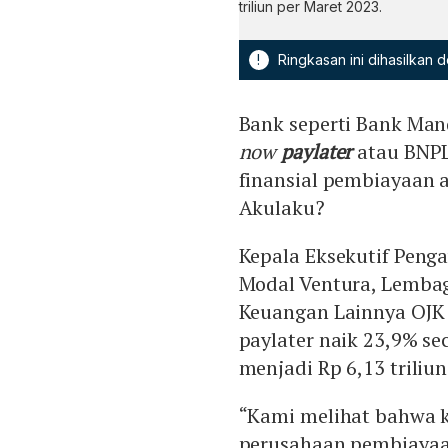
triliun per Maret 2023.
!
Ringkasan ini dihasilkan
Bank seperti Bank Man
now
paylater
atau BNP
finansial pembiayaan a
Akulaku?
Kepala Eksekutif Pen
Modal Ventura, Lemba
Keuangan Lainnya OJK
paylater naik 23,9% se
menjadi Rp 6,13 triliun
“Kami melihat bahwa 
perusahaan pembiayaa