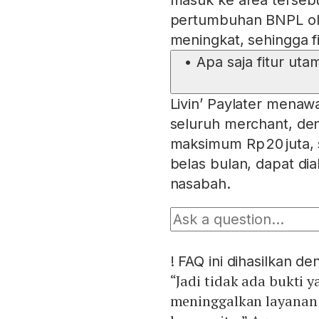
masuk ke area tersebu
pertumbuhan BNPL ol
meningkat, sehingga fi
•
Apa saja fitur uta
Livin’ Paylater mena
seluruh merchant, deng
maksimum Rp 20 juta, 
belas bulan, dapat dia
nasabah.
!
FAQ ini dihasilkan d
“Jadi tidak ada bukti
meninggalkan layanan