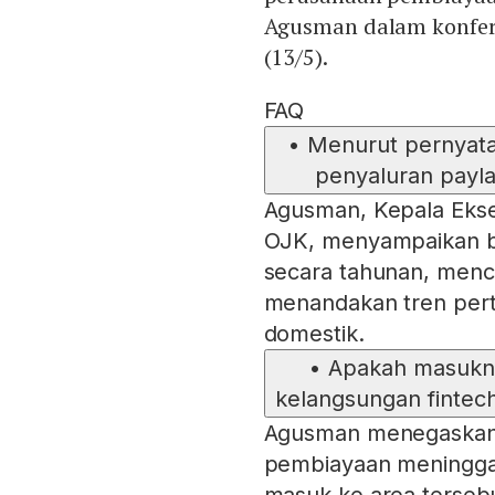
Agusman dalam konfere
(13/5).
FAQ
•
Menurut pernyat
penyaluran payla
Agusman, Kepala Eks
OJK, menyampaikan ba
secara tahunan, menca
menandakan tren per
domestik.
•
Apakah masukn
kelangsungan fintech
Agusman menegaskan 
pembiayaan meninggal