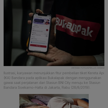
ANTARA FOTO/APRILLIO AKBAR
Ilustrasi, karyawan menunjukkan fitur pembelian tiket Kereta Api
(KA) Bandara pada aplikasi Bukalapak dengan menggunakan
gawai saat perjalanan dari Stasiun BNI City menuju ke Stasiun
Bandara Soekarno-Hatta di Jakarta, Rabu (28/8/2019).