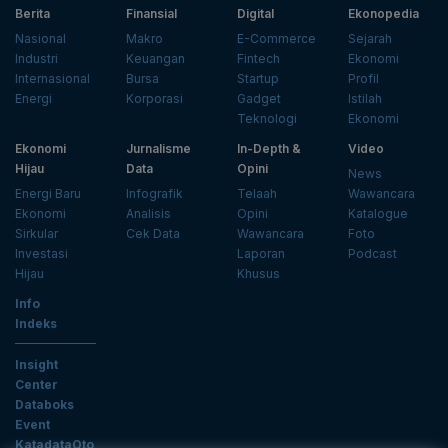
Berita
Finansial
Digital
Ekonopedia
Nasional
Makro
E-Commerce
Sejarah
Industri
Keuangan
Fintech
Ekonomi
Internasional
Bursa
Startup
Profil
Energi
Korporasi
Gadget
Istilah
Teknologi
Ekonomi
Ekonomi
Jurnalisme
In-Depth &
Video
Hijau
Data
Opini
News
Energi Baru
Infografik
Telaah
Wawancara
Ekonomi
Analisis
Opini
Katalogue
Sirkular
Cek Data
Wawancara
Foto
Investasi
Laporan
Podcast
Hijau
Khusus
Info
Indeks
Insight
Center
Databoks
Event
KatadataOto