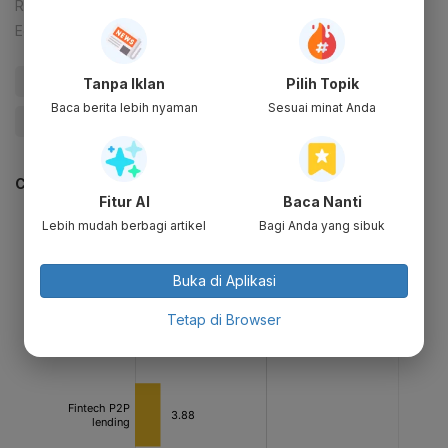
Reporter:
Cindy Mutia Annur
Editor:
Desy Setyowati
#Digital
#Startup
#Bukalapak
#E-Commerce
Tanpa Iklan
Pilih Topik
Baca berita lebih nyaman
Sesuai minat Anda
#Pandemi Corona
#Masker Kesehatan
#Kepolisian
CEK JUGA DATA INI
Fitur AI
Baca Nanti
Lebih mudah berbagi artikel
Bagi Anda yang sibuk
Buka di Aplikasi
Tetap di Browser