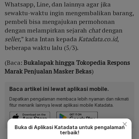
Whatsapp, Line, dan lainnya agar jika
sewaktu-waktu ingin mengembalikan barang,
pembeli bisa mengajukan permohonan
dengan melampirkan sejarah
chat
dengan
seller
,” kata Intan kepada
Katadata.co.id
,
beberapa waktu lalu (5/3).
(Baca:
Bukalapak hingga Tokopedia Respons
Marak Penjualan Masker Bekas
)
Baca artikel ini lewat aplikasi mobile.
Dapatkan pengalaman membaca lebih nyaman dan nikmati
fitur menarik lainnya lewat aplikasi mobile Katadata.
×
Buka di Aplikasi Katadata untuk pengalaman
terbaik!