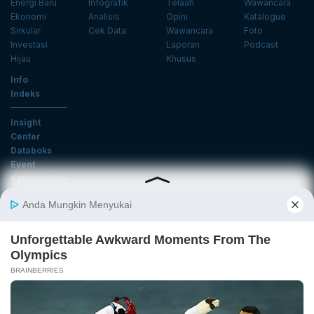
Energi Baru
Infografik
Telaah
Wawancara
Ekonomi
Analisis
Opini
Katalogue
Sirkular
Cek Data
Wawancara
Foto
Investasi
Laporan
Podcast
Hijau
Khusus
Info
Indeks
Insight
Center
Databoks
Event
KatadataOto
Langganan Newsletter
Email
Daftar
Ikuti Kami