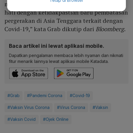
Tetap di Browser
miliar - US$ 15,5 miliar. “Kami tetap berhati-
hati dengan ketidakpastian baru pembatasan
pergerakan di Asia Tenggara terkait dengan
Covid-19,” kata Grab dikutip dari
Bloomberg
.
Baca artikel ini lewat aplikasi mobile.
Dapatkan pengalaman membaca lebih nyaman dan nikmati
fitur menarik lainnya lewat aplikasi mobile Katadata.
#Grab
#Pandemi Corona
#Covid-19
#Vaksin Virus Corona
#Virus Corona
#Vaksin
#Vaksin Covid
#Ojek Online