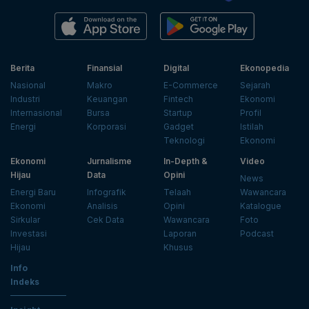
Berita
Finansial
Digital
Ekonopedia
Nasional
Makro
E-Commerce
Sejarah
Industri
Keuangan
Fintech
Ekonomi
Internasional
Bursa
Startup
Profil
Energi
Korporasi
Gadget
Istilah
Teknologi
Ekonomi
Ekonomi
Jurnalisme
In-Depth &
Video
Hijau
Data
Opini
News
Energi Baru
Infografik
Telaah
Wawancara
Ekonomi
Analisis
Opini
Katalogue
Sirkular
Cek Data
Wawancara
Foto
Investasi
Laporan
Podcast
Hijau
Khusus
Info
Indeks