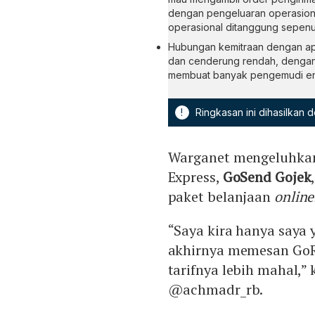
dengan pengeluaran operasiona
operasional ditanggung sepen
Hubungan kemitraan dengan ap
dan cenderung rendah, dengan
membuat banyak pengemudi en
!
Ringkasan ini dihasilkan
Warganet mengeluhkan
Express,
GoSend Gojek
paket belanjaan
online
“Saya kira hanya saya
akhirnya memesan GoR
tarifnya lebih mahal,”
@achmadr_rb.