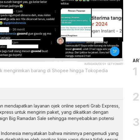
AR
KATADATA/DESY SETYOWATI
tuk mengirimkan barang di Shopee hingga Tokopedia
n mendapatkan layanan ojek online seperti Grab Express,
xpress untuk mengirim paket, yang dikaitkan dengan
aign Big Ramadan Sale sehingga menyebabkan potensi
an Indonesia menyatakan bahwa minimnya pengemudi yang
 disebabkan oleh ongkos kirim yang dirasa tidak sesuai