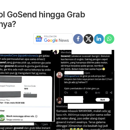
jol GoSend hingga Grab
nya?