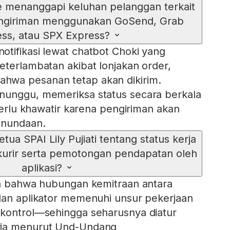
 menanggapi keluhan pelanggan terkait
ngiriman menggunakan GoSend, Grab
ss, atau SPX Express?
tifikasi lewat chatbot Choki yang
eterlambatan akibat lonjakan order,
wa pesanan tetap akan dikirim.
nunggu, memeriksa status secara berkala
 perlu khawatir karena pengiriman akan
enundaan.
ua SPAI Lily Pujiati tentang status kerja
kurir serta pemotongan pendapatan oleh
aplikasi?
an bahwa hubungan kemitraan antara
dan aplikator memenuhi unsur pekerjaan
 kontrol—sehingga seharusnya diatur
rja menurut Und-Undang