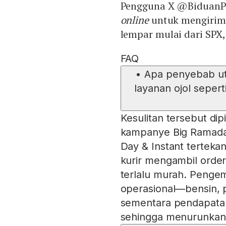
Pengguna X @BiduanP 
online
untuk mengirim b
lempar mulai dari SPX,
FAQ
•
Apa penyebab ut
layanan ojol seper
Kesulitan tersebut di
kampanye Big Ramada
Day & Instant terteka
kurir mengambil orde
terlalu murah. Peng
operasional—bensin, pu
sementara pendapatan
sehingga menurunkan