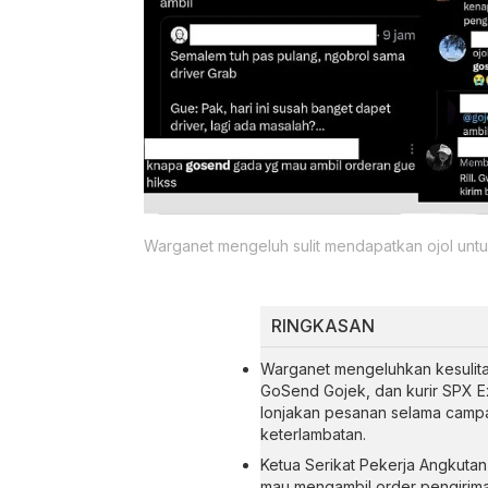
Warganet mengeluh sulit mendapatkan ojol un
RINGKASAN
Warganet mengeluhkan kesulita
GoSend Gojek, dan kurir SPX E
lonjakan pesanan selama camp
keterlambatan.
Ketua Serikat Pekerja Angkut
mau mengambil order pengiriman