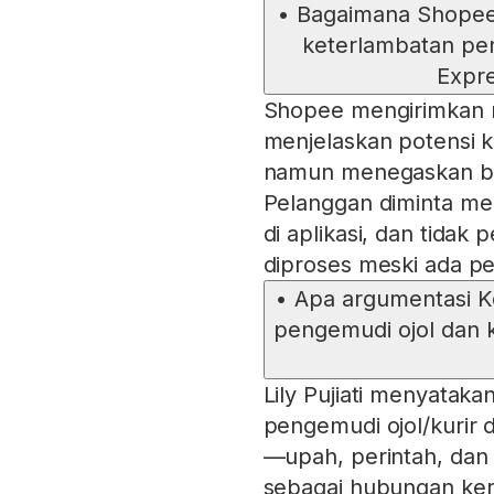
•
Bagaimana Shopee
keterlambatan pe
Expre
Shopee mengirimkan no
menjelaskan potensi k
namun menegaskan bah
Pelanggan diminta me
di aplikasi, dan tidak
diproses meski ada p
•
Apa argumentasi Ket
pengemudi ojol dan 
Lily Pujiati menyatak
pengemudi ojol/kurir 
—upah, perintah, dan
sebagai hubungan ke