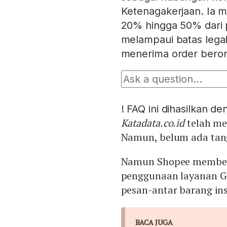
Ketenagakerjaan. Ia 
20% hingga 50% dari 
melampaui batas leg
menerima order bero
!
FAQ ini dihasilkan d
Katadata.co.id
telah me
Namun, belum ada tan
Namun Shopee memberik
penggunaan layanan Go
pesan-antar barang ins
BACA JUGA