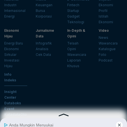
Industri
Keuangan
Fintech
Ekonomi
Internasional
Bursa
Startup
Profil
Energi
Korporasi
Gadget
Istilah
Teknologi
Ekonomi
Ekonomi
Jurnalisme
In-Depth &
Video
Hijau
Data
Opini
News
Energi Baru
Infografik
Telaah
Wawancara
Ekonomi
Analisis
Opini
Katalogue
Sirkular
Cek Data
Wawancara
Foto
Investasi
Laporan
Podcast
Hijau
Khusus
Info
Indeks
Insight
Center
Databoks
Event
KatadataOto