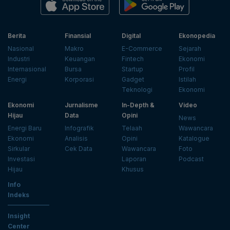
Berita
Finansial
Digital
Ekonopedia
Nasional
Makro
E-Commerce
Sejarah
Industri
Keuangan
Fintech
Ekonomi
Internasional
Bursa
Startup
Profil
Energi
Korporasi
Gadget
Istilah
Teknologi
Ekonomi
Ekonomi
Jurnalisme
In-Depth &
Video
Hijau
Data
Opini
News
Energi Baru
Infografik
Telaah
Wawancara
Ekonomi
Analisis
Opini
Katalogue
Sirkular
Cek Data
Wawancara
Foto
Investasi
Laporan
Podcast
Hijau
Khusus
Info
Indeks
Insight
Center