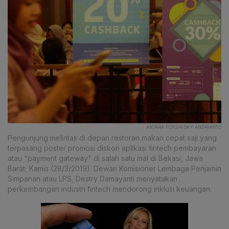
ANTARA FOTO/RISKY ANDRIANTO
Pengunjung melintas di depan restoran makan cepat saji yang
terpasang poster promosi diskon aplikasi fintech pembayaran
atau "payment gateway" di salah satu mal di Bekasi, Jawa
Barat, Kamis (28/3/2019). Dewan Komisioner Lembaga Penjamin
Simpanan atau LPS, Destry Damayanti menyatakan
perkembangan industri fintech mendorong inklusi keuangan.