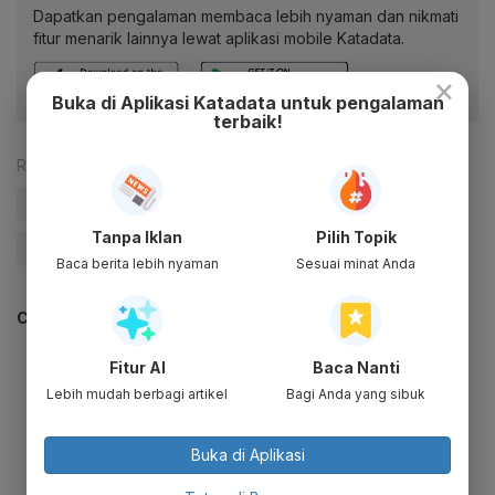
Dapatkan pengalaman membaca lebih nyaman dan nikmati
fitur menarik lainnya lewat aplikasi mobile Katadata.
×
Buka di Aplikasi Katadata untuk pengalaman
terbaik!
Reporter:
Desy Setyowati
#Gim (Permainan)
#Digital
#Teknologi
Tanpa Iklan
Pilih Topik
#Ekonomi Kreatif
Baca berita lebih nyaman
Sesuai minat Anda
CEK JUGA DATA INI
Fitur AI
Baca Nanti
Lebih mudah berbagi artikel
Bagi Anda yang sibuk
Buka di Aplikasi