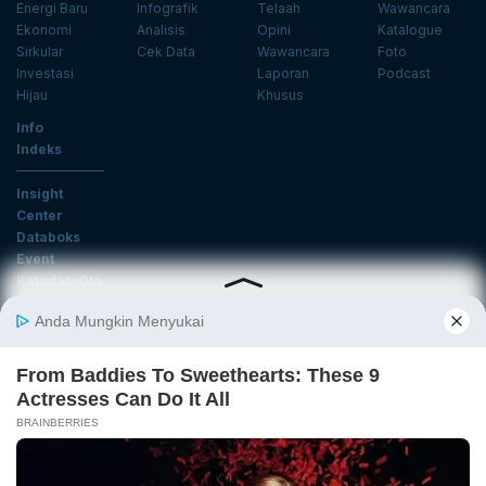
Energi Baru
Infografik
Telaah
Wawancara
Ekonomi
Analisis
Opini
Katalogue
Sirkular
Cek Data
Wawancara
Foto
Investasi
Laporan
Podcast
Hijau
Khusus
Info
Indeks
Insight
Center
Databoks
Event
KatadataOto
Langganan Newsletter
Email
Daftar
Ikuti Kami