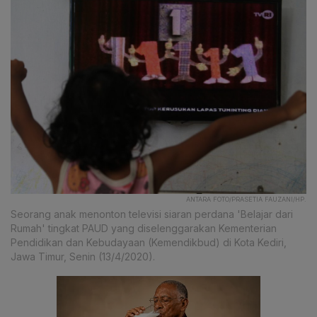
ANTARA FOTO/PRASETIA FAUZANI/HP.
Seorang anak menonton televisi siaran perdana 'Belajar dari
Rumah' tingkat PAUD yang diselenggarakan Kementerian
Pendidikan dan Kebudayaan (Kemendikbud) di Kota Kediri,
Jawa Timur, Senin (13/4/2020).