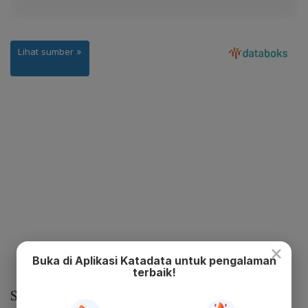
×
Buka di Aplikasi Katadata untuk pengalaman
terbaik!
Setelah memiliki
set top box
DVB-T2,