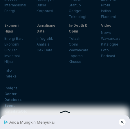
Internasional
Bursa
Startup
Profil
Energi
Korporasi
Gadget
Istilah
Teknologi
Ekonomi
Ekonomi
Jurnalisme
In-Depth &
Video
Hijau
Data
Opini
News
Energi Baru
Infografik
Telaah
Wawancara
Ekonomi
Analisis
Opini
Katalogue
Sirkular
Cek Data
Wawancara
Foto
Investasi
Laporan
Podcast
Hijau
Khusus
Info
Indeks
Insight
Center
Databoks
Event
KatadataOto
Langganan Newsletter