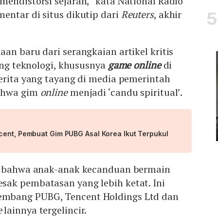
endistorsi sejarah,” kata National Radio
entar di situs dikutip dari
Reuters
, akhir
an baru dari serangkaian artikel kritis
dang teknologi, khususnya
game online
di
erita yang tayang di media pemerintah
bahwa gim
online
menjadi ‘candu spiritual’.
cent, Pembuat Gim PUBG Asal Korea Ikut Terpukul
an bahwa anak-anak kecanduan bermain
ak pembatasan yang lebih ketat. Ini
mbang PUBG, Tencent Holdings Ltd dan
e
lainnya tergelincir.