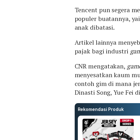
Tencent pun segera m
populer buatannya, ya
anak dibatasi.
Artikel lainnya menye
pajak bagi industri
gam
CNR mengatakan,
game
menyesatkan kaum mud
contoh gim di mana je
Dinasti Song, Yue Fei
Rekomendasi Produk