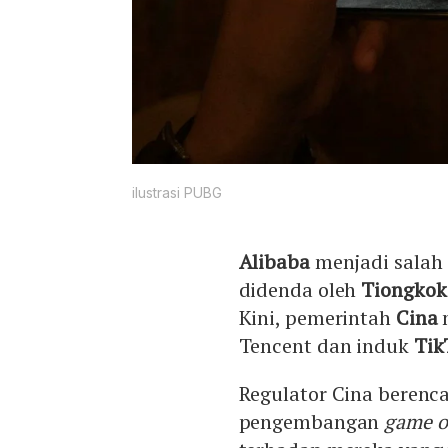
ilustrasi PUBG
Alibaba
menjadi salah 
didenda oleh
Tiongkok
Kini, pemerintah
Cina
Tencent dan induk
Tik
Regulator Cina beren
pengembangan
game o