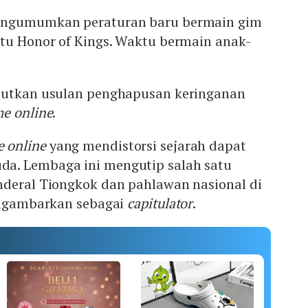
engumumkan peraturan baru bermain gim
itu Honor of Kings. Waktu bermain anak-
butkan usulan penghapusan keringanan
e online
.
 online
yang mendistorsi sejarah dapat
a. Lembaga ini mengutip salah satu
nderal Tiongkok dan pahlawan nasional di
 digambarkan sebagai
capitulator
.