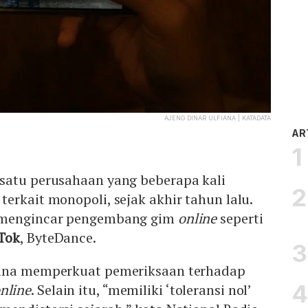
AJENG DINAR ULFIANA | KATADATA
AR
satu perusahaan yang beberapa kali
terkait monopoli, sejak akhir tahun lalu.
mengincar pengembang gim
online
seperti
Tok
, ByteDance.
cana memperkuat pemeriksaan terhadap
nline
. Selain itu, “memiliki ‘toleransi nol’