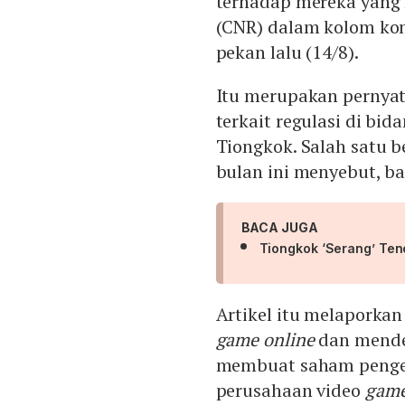
terhadap mereka yang m
(CNR) dalam kolom kom
pekan lalu (14/8).
Itu merupakan pernyata
terkait regulasi di bi
Tiongkok. Salah satu b
bulan ini menyebut, 
BACA JUGA
Tiongkok ‘Serang’ Ten
Artikel itu melapork
game online
dan mendes
membuat saham penge
perusahaan video
gam