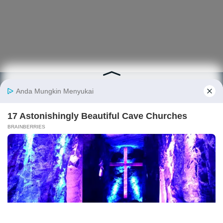
Berita
Finansial
Digital
Ekonopedia
Nasional
Makro
E-Commerce
Sejarah
Industri
Keuangan
Fintech
Ekonomi
Internasional
Bursa
Startup
Profil
Energi
Korporasi
Gadget
Istilah
Teknologi
Ekonomi