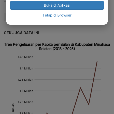
Editor:
Desy Setyowati
Buka di Aplikasi
Tetap di Browser
#Cina
#cip
#Update Me
CEK JUGA DATA INI