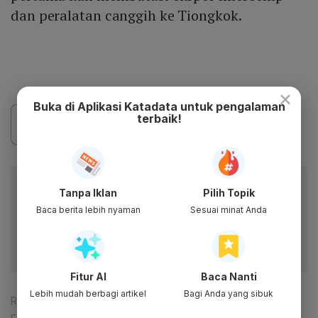
dan peralatan canggih ke Tiongkok.
×
Buka di Aplikasi Katadata untuk pengalaman
terbaik!
Baca artikel ini lewat aplikasi mobile.
Tanpa Iklan
Pilih Topik
Dapatkan pengalaman membaca lebih nyaman dan nikmati
Baca berita lebih nyaman
Sesuai minat Anda
fitur menarik lainnya lewat aplikasi mobile Katadata.
Fitur AI
Baca Nanti
Lebih mudah berbagi artikel
Bagi Anda yang sibuk
Reporter:
Lenny Septiani