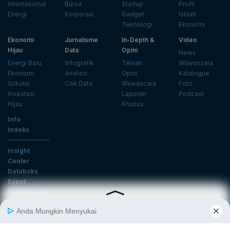
Internasional
Bursa
Startup
Profil
Energi
Korporasi
Gadget
Istilah
Teknologi
Ekonomi
Ekonomi
Jurnalisme
In-Depth &
Video
Hijau
Data
Opini
News
Energi Baru
Infografik
Telaah
Wawancara
Ekonomi
Analisis
Opini
Katalogue
Sirkular
Cek Data
Wawancara
Foto
Investasi
Laporan
Podcast
Hijau
Khusus
Info
Indeks
Insight
Center
Databoks
Event
KatadataOto
Langganan Newsletter