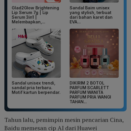
Glad2Glow Brightening
Sandal Baim unisex
Lip Serum 7g | Lip
yang stylish, terbuat
Serum 3in1 |
dari bahan karet dan
Melembapkan,...
EVA...
Sandal unisex trendi,
DIKIRIM 2 BOTOL
sandal pria terbaru.
PARFUM SCARLETT
Motif kartun berpendar.
PARFUM WANITA
PARFUM PRIA WANGI
TAHAN...
Tahun lalu, pemimpin mesin pencarian Cina,
Baidu memesan cip AI dari Huawei