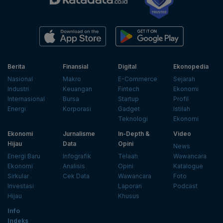
Berita
Finansial
Digital
Ekonopedia
Nasional
Makro
E-Commerce
Sejarah
Industri
Keuangan
Fintech
Ekonomi
Internasional
Bursa
Startup
Profil
Energi
Korporasi
Gadget
Istilah
Teknologi
Ekonomi
Ekonomi
Jurnalisme
In-Depth &
Video
Hijau
Data
Opini
News
Energi Baru
Infografik
Telaah
Wawancara
Ekonomi
Analisis
Opini
Katalogue
Sirkular
Cek Data
Wawancara
Foto
Investasi
Laporan
Podcast
Hijau
Khusus
Info
Indeks