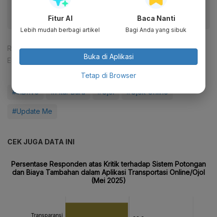
Fitur AI
Baca Nanti
Lebih mudah berbagi artikel
Bagi Anda yang sibuk
Reporter:
Lenny Septiani
Buka di Aplikasi
Editor:
Syahrizal Sidik
Tetap di Browser
#inDrive
#Fitur Baru
#Ojol
#Ojek Online
#Update Me
CEK JUGA DATA INI