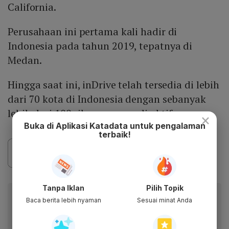
California.
Perusahaan ini pertama kali hadir di
Indonesia pada tahun 2019, tepatnya di
Medan.
Hingga saat ini, inDrive telah tersedia di lebih
dari 70 kota di Indonesia dengan sebanyak
lebih dari 100 ribu pengemudi aktif.
×
Buka di Aplikasi Katadata untuk pengalaman
terbaik!
Tanpa Iklan
Pilih Topik
Baca artikel ini lewat aplikasi mobile.
Baca berita lebih nyaman
Sesuai minat Anda
Dapatkan pengalaman membaca lebih nyaman dan nikmati
fitur menarik lainnya lewat aplikasi mobile Katadata.