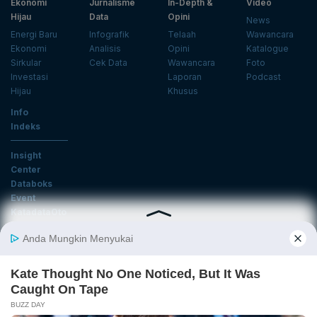
Ekonomi
Jurnalisme
In-Depth &
Video
Hijau
Data
Opini
News
Energi Baru
Infografik
Telaah
Wawancara
Ekonomi
Analisis
Opini
Katalogue
Sirkular
Cek Data
Wawancara
Foto
Investasi
Laporan
Podcast
Hijau
Khusus
Info
Indeks
Insight
Center
Databoks
Event
KatadataOto
Langganan Newsletter
Email
Daftar
Ikuti Kami