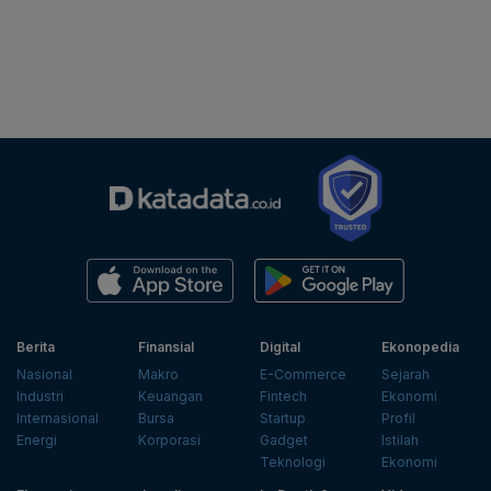
Berita
Finansial
Digital
Ekonopedia
Nasional
Makro
E-Commerce
Sejarah
Industri
Keuangan
Fintech
Ekonomi
Internasional
Bursa
Startup
Profil
Energi
Korporasi
Gadget
Istilah
Teknologi
Ekonomi