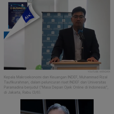
YOUTUBE KATADATA
Kepala Makroekonomi dan Keuangan INDEF, Muhammad Rizal
Taufikurahman, dalam peluncuran riset INDEF dan Universitas
Paramadina berjudul \"Masa Depan Ojek Online di Indonesia\",
di Jakarta, Rabu (3/6).