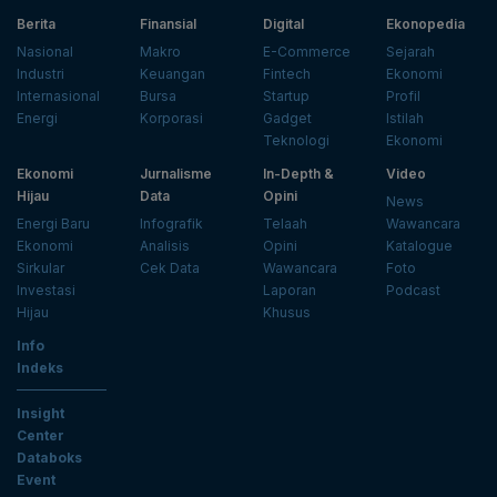
Berita
Finansial
Digital
Ekonopedia
Nasional
Makro
E-Commerce
Sejarah
Industri
Keuangan
Fintech
Ekonomi
Internasional
Bursa
Startup
Profil
Energi
Korporasi
Gadget
Istilah
Teknologi
Ekonomi
Ekonomi
Jurnalisme
In-Depth &
Video
Hijau
Data
Opini
News
Energi Baru
Infografik
Telaah
Wawancara
Ekonomi
Analisis
Opini
Katalogue
Sirkular
Cek Data
Wawancara
Foto
Investasi
Laporan
Podcast
Hijau
Khusus
Info
Indeks
Insight
Center
Databoks
Event