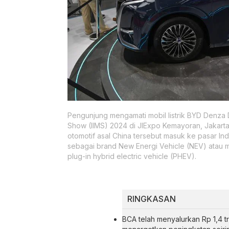
Pengunjung mengamati mobil listrik BYD Denza 
Show (IIMS) 2024 di JIExpo Kemayoran, Jakart
otomotif asal China tersebut masuk ke pasar 
sebagai brand New Energi Vehicle (NEV) atau mo
plug-in hybrid electric vehicle (PHEV).
RINGKASAN
BCA telah menyalurkan Rp 1,4 tr