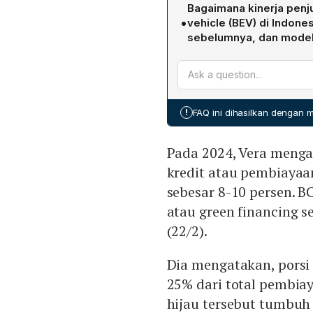
Porsi kredit berkelanjutan
Bagaimana kinerja penjua
22 Februari 2024, BCA tela
•
vehicle (BEV) di Indone
year‑to‑date. Dalam lima t
sebelumnya, dan model
menunjukkan peningkatan s
Menurut data Gaikindo, w
unit, naik 65 % MoM dan 3
penjualan mencapai 17,06 
(10,33 ribuan unit). Hyund
!
FAQ ini dihasilkan dengan
dengan 6,33 ribuan unit, di
Pada 2024, Vera meng
kredit atau pembiayaan
sebesar 8-10 persen. 
atau green financing se
(22/2).
Dia mengatakan, porsi 
25% dari total pembia
hijau tersebut tumbuh 