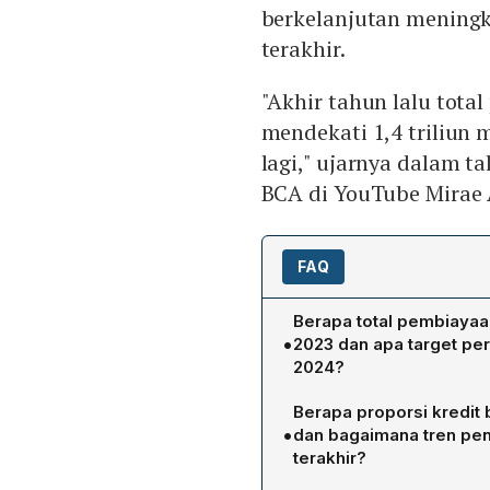
berkelanjutan meningk
terakhir.
"Akhir tahun lalu tota
mendekati 1,4 triliun
lagi," ujarnya dalam 
BCA di YouTube Mirae A
FAQ
Berapa total pembiayaa
•
2023 dan apa target p
2024?
BCA mengeluarkan pembiaya
Berapa proporsi kredit
2023. Pada tahun 2024, B
•
dan bagaimana tren pen
berkelanjutan sebesar 8‑1
terakhir?