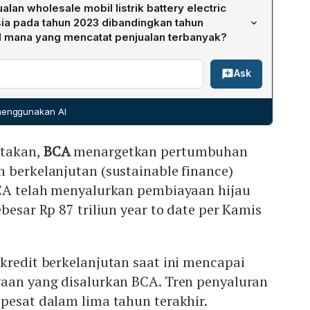
 saat ini mencapai 25 % dari total pembiayaan BCA. Hingga
lan wholesale mobil listrik battery electric
h menyalurkan green financing sebesar Rp 87 triliun
sia pada tahun 2023 dibandingkan tahun
ahun terakhir, penyaluran hijau tumbuh pesat,
 mana yang mencatat penjualan terbanyak?
ignifikan baik dari sisi volume maupun nilai pembiayaan.
holesale BEV pada Desember 2023 mencapai 3,2 ribuan
Ask
3 % YoY. Pada periode Januari‑Desember 2023 total
ribuan unit, meningkat 65,2 % YoY dibanding 2022
ai Ioniq 5 Signature Extended mencatat penjualan tertinggi
 menggunakan AI
ikuti Wuling Air EV Long Range 3,46 ribuan unit.
atakan,
BCA
menargetkan pertumbuhan
 berkelanjutan (sustainable finance)
BCA telah menyalurkan pembiayaan hijau
besar Rp 87 triliun year to date per Kamis
kredit berkelanjutan saat ini mencapai
yaan yang disalurkan BCA. Tren penyaluran
pesat dalam lima tahun terakhir.