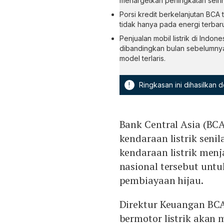
menargetkan peningkatan seiri
Porsi kredit berkelanjutan BCA
tidak hanya pada energi terbaru
Penjualan mobil listrik di Ind
dibandingkan bulan sebelumnya
model terlaris.
!
Ringkasan ini dihasilkan
Bank Central Asia (BC
kendaraan listrik senil
kendaraan listrik menj
nasional tersebut unt
pembiayaan hijau.
Direktur Keuangan BCA
bermotor listrik akan 