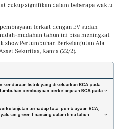
at cukup signifikan dalam beberapa waktu
l pembiayaan terkait dengan EV sudah
 mudah-mudahan tahun ini bisa meningkat
talk show Pertumbuhan Berkelanjutan Ala
sset Sekuritas, Kamis (22/2).
n kendaraan listrik yang dikeluarkan BCA pada
ertumbuhan pembiayaan berkelanjutan BCA pada
an kendaraan listrik sebesar Rp 1,4 triliun pada tahun
 berkelanjutan terhadap total pembiayaan BCA,
CA menargetkan pertumbuhan kredit atau pembiayaan
yaluran green financing dalam lima tahun
0 %.