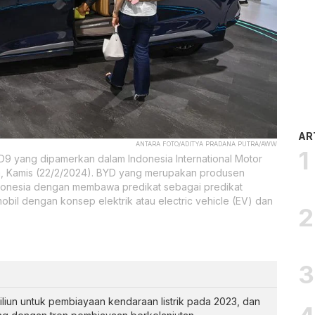
AR
ANTARA FOTO/ADITYA PRADANA PUTRA/AWW
D9 yang dipamerkan dalam Indonesia International Motor
a, Kamis (22/2/2024). BYD yang merupakan produsen
Indonesia dengan membawa predikat sebagai predikat
bil dengan konsep elektrik atau electric vehicle (EV) dan
iliun untuk pembiayaan kendaraan listrik pada 2023, dan