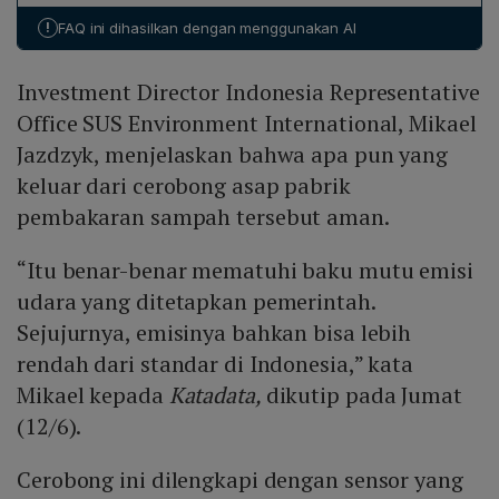
selama pembakaran, dengan sebagian besar
pemerintah menetapkan kebijakan yang jelas dan
!
FAQ ini dihasilkan dengan menggunakan AI
terperangkap dalam abu (fly ash, bottom ash) dan
sanksi bila standar terlanggar.
hanya sekitar 3 % dilepaskan ke udara. Partikel halus
Investment Director Indonesia Representative
dapat menyebabkan iritasi mata, hidung, penyakit
pernapasan, dan kardiovaskular. Insinerator SUS
Office SUS Environment International, Mikael
dilengkapi penyaring pada cerobong, sehingga residu
Jazdzyk, menjelaskan bahwa apa pun yang
kimia terkonsentrasi di abu, yang memerlukan
keluar dari cerobong asap pabrik
penanganan khusus agar tidak mencemari lingkungan.
pembakaran sampah tersebut aman.
“Itu benar-benar mematuhi baku mutu emisi
udara yang ditetapkan pemerintah.
Sejujurnya, emisinya bahkan bisa lebih
rendah dari standar di Indonesia,” kata
Mikael kepada
Katadata,
dikutip pada Jumat
(12/6).
Cerobong ini dilengkapi dengan sensor yang