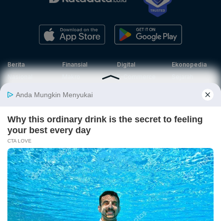
Berita
Finansial
Digital
Ekonopedia
Nasional
Makro
E-Commerce
Sejarah
Industri
Keuangan
Fintech
Ekonomi
Internasional
Bursa
Startup
Profil
Energi
Korporasi
Gadget
Istilah
Teknologi
Ekonomi
Ekonomi
Jurnalisme
In-Depth &
Video
Hijau
Data
Opini
News
Energi Baru
Infografik
Telaah
Wawancara
Ekonomi
Analisis
Opini
Katalogue
Sirkular
Cek Data
Wawancara
Foto
Investasi
Laporan
Podcast
Hijau
Khusus
Info
Indeks