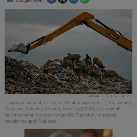
ANTARA FOTO/HASRUL SAID/YU
Tumpukan sampah di Tempat Pembuangan Akhir (TPA) Antang,
Makassar, Sulawesi Selatan, Senin (5/1/2026). Pemerintah
merencanakan pengembangan PLTSa untuk mengatasi
masalah sampah Makassar.