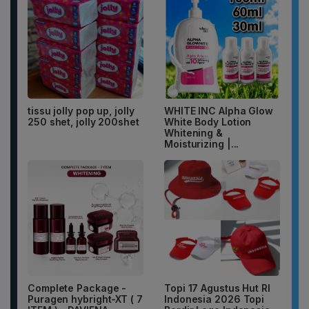
tissu jolly pop up, jolly
WHITE INC Alpha Glow
250 shet, jolly 200shet
White Body Lotion
Whitening &
Moisturizing |...
Complete Package -
Topi 17 Agustus Hut RI
Puragen hybright-XT ( 7
Indonesia 2026 Topi