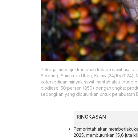
Pekerja menunjukkan buah kelapa sawit usai di
Serdang, Sumatera Utara, Kamis (24/10/2024).
ketersediaan minyak sawit mentah atau crude p
biodiesel 50 persen (B50) dengan tingkat produ
sedangkan yang dibutuhkan untuk pembuatan B5
RINGKASAN
Pemerintah akan memberlakukan
2025, membutuhkan 15,6 juta kilo