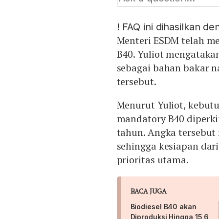
!
FAQ ini dihasilkan d
Menteri ESDM telah me
B40. Yuliot mengatakan
sebagai bahan bakar n
tersebut.
Menurut Yuliot, kebut
mandatory B40 diperkir
tahun. Angka tersebut 
sehingga kesiapan dari
prioritas utama.
BACA JUGA
Biodiesel B40 akan
Diproduksi Hingga 15,6