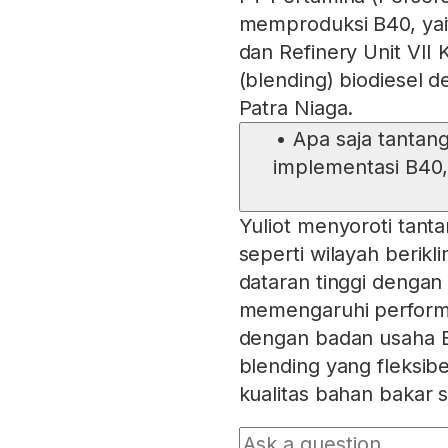
memproduksi B40, yait
dan Refinery Unit VII
(blending) biodiesel d
Patra Niaga.
•
Apa saja tantang
implementasi B40
Yuliot menyoroti tant
seperti wilayah berik
dataran tinggi dengan 
memengaruhi performa
dengan badan usaha B
blending yang fleksib
kualitas bahan bakar s