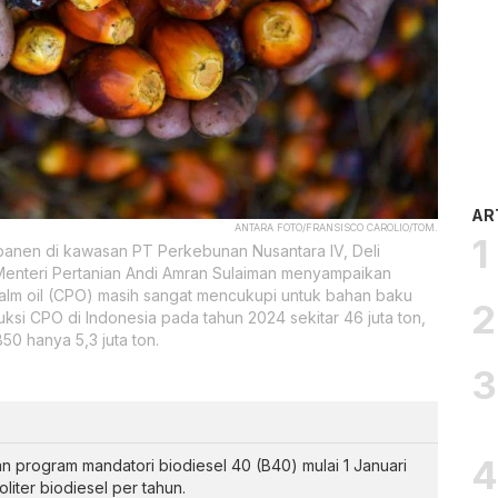
AR
ANTARA FOTO/FRANSISCO CAROLIO/TOM.
panen di kawasan PT Perkebunan Nusantara IV, Deli
 Menteri Pertanian Andi Amran Sulaiman menyampaikan
alm oil (CPO) masih sangat mencukupi untuk bahan baku
ksi CPO di Indonesia pada tahun 2024 sekitar 46 juta ton,
0 hanya 5,3 juta ton.
 program mandatori biodiesel 40 (B40) mulai 1 Januari
liter biodiesel per tahun.