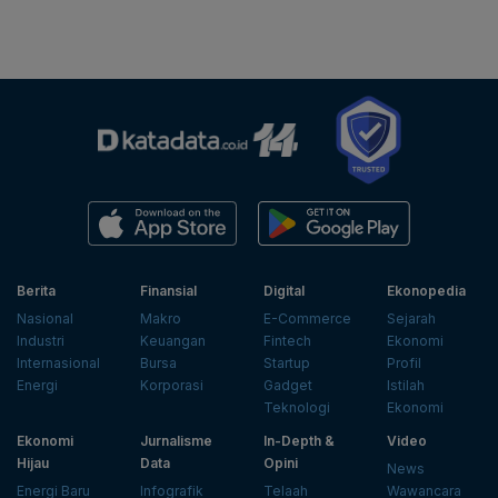
Berita
Finansial
Digital
Ekonopedia
Nasional
Makro
E-Commerce
Sejarah
Industri
Keuangan
Fintech
Ekonomi
Internasional
Bursa
Startup
Profil
Energi
Korporasi
Gadget
Istilah
Teknologi
Ekonomi
Ekonomi
Jurnalisme
In-Depth &
Video
Hijau
Data
Opini
News
Energi Baru
Infografik
Telaah
Wawancara