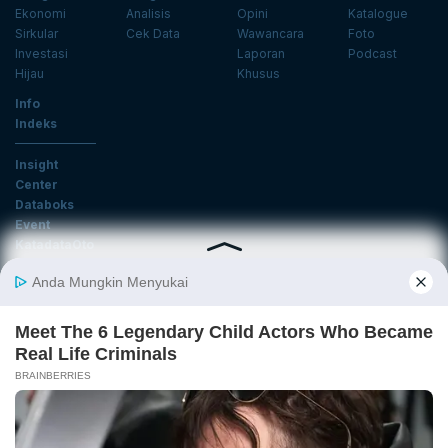
Ekonomi
Analisis
Opini
Katalogue
Sirkular
Cek Data
Wawancara
Foto
Investasi
Laporan
Podcast
Hijau
Khusus
Info
Indeks
Insight
Center
Databoks
Event
KatadataOto
Langganan Newsletter
Email
Daftar
Ikuti Kami