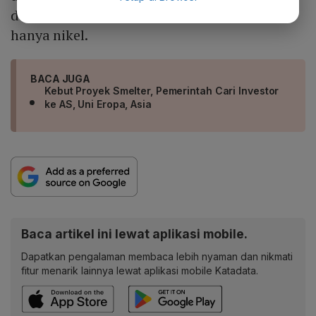
dan pengembangan industri lainnya, tidak
hanya nikel.
BACA JUGA
Kebut Proyek Smelter, Pemerintah Cari Investor
ke AS, Uni Eropa, Asia
Baca artikel ini lewat aplikasi mobile.
Dapatkan pengalaman membaca lebih nyaman dan nikmati
fitur menarik lainnya lewat aplikasi mobile Katadata.