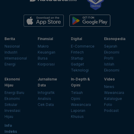
Berita
Finansial
Digital
Ekonopedia
Nasional
Makro
E-Commerce
Sejarah
Industri
Keuangan
Fintech
Ekonomi
Internasional
Bursa
Startup
Profil
Energi
Korporasi
Gadget
Istilah
Teknologi
Ekonomi
Ekonomi
Jurnalisme
In-Depth &
Video
Hijau
Data
Opini
News
Energi Baru
Infografik
Telaah
Wawancara
Ekonomi
Analisis
Opini
Katalogue
Sirkular
Cek Data
Wawancara
Foto
Investasi
Laporan
Podcast
Hijau
Khusus
Info
Indeks