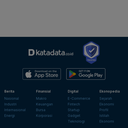
Berita
Finansial
Digital
Ekonopedia
Nasional
Makro
E-Commerce
Sejarah
Industri
Keuangan
Fintech
Ekonomi
Internasional
Bursa
Startup
Profil
Energi
Korporasi
Gadget
Istilah
Teknologi
Ekonomi