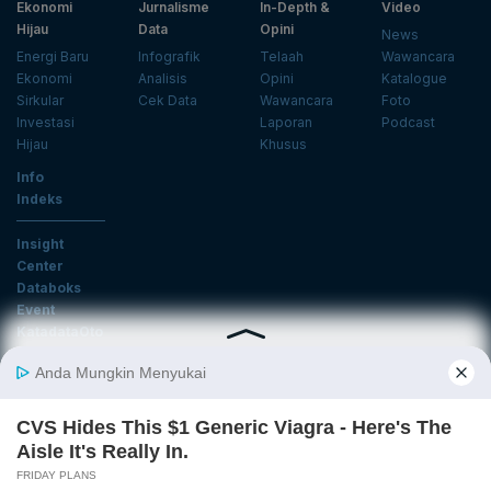
Ekonomi
Jurnalisme
In-Depth &
Video
Hijau
Data
Opini
News
Energi Baru
Infografik
Telaah
Wawancara
Ekonomi
Analisis
Opini
Katalogue
Sirkular
Cek Data
Wawancara
Foto
Investasi
Laporan
Podcast
Hijau
Khusus
Info
Indeks
Insight
Center
Databoks
Event
KatadataOto
Langganan Newsletter
Email
Daftar
Ikuti Kami