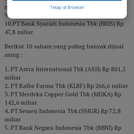
miliar
Tetap di Browser
9. PT Indosat Tbk (ISAT) Rp 77,2 miliar
10.PT Bank Syariah Indonesia Tbk (BRIS) Rp
47,8 miliar
Berikut 10 saham yang paling banyak dijual
asing :
1. PT Astra International Tbk (ASII) Rp 801,5
miliar
2. PT Kalbe Farma Tbk (KLBF) Rp 266,6 miliar
3. PT Merdeka Copper Gold Tbk (MDKA) Rp
142,6 miliar
4. PT Semen Indonesia Tbk (SMGR) Rp 72,8
miliar
5. PT Bank Negara Indonesia Tbk (BBNI) Rp