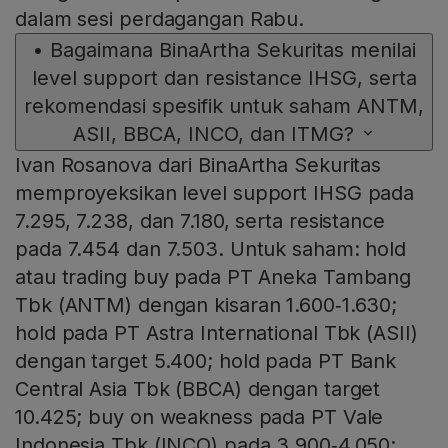
dalam sesi perdagangan Rabu.
•
Bagaimana BinaArtha Sekuritas menilai
level support dan resistance IHSG, serta
rekomendasi spesifik untuk saham ANTM,
ASII, BBCA, INCO, dan ITMG?
Ivan Rosanova dari BinaArtha Sekuritas
memproyeksikan level support IHSG pada
7.295, 7.238, dan 7.180, serta resistance
pada 7.454 dan 7.503. Untuk saham: hold
atau trading buy pada PT Aneka Tambang
Tbk (ANTM) dengan kisaran 1.600‑1.630;
hold pada PT Astra International Tbk (ASII)
dengan target 5.400; hold pada PT Bank
Central Asia Tbk (BBCA) dengan target
10.425; buy on weakness pada PT Vale
Indonesia Tbk (INCO) pada 3.900‑4.050;