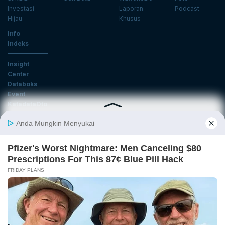
Investasi
Laporan
Podcast
Hijau
Khusus
Info
Indeks
Insight
Center
Databoks
Event
KatadataOto
Langganan Newsletter
Email
Daftar
Ikuti Kami
Tentang Katadata
Advertising
Karier
Pedoman Media Siber