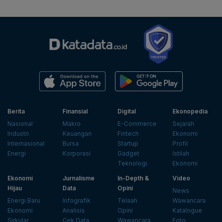
Berita
Finansial
Digital
Ekonopedia
Nasional
Makro
E-Commerce
Sejarah
Industri
Keuangan
Fintech
Ekonomi
Internasional
Bursa
Startup
Profil
Energi
Korporasi
Gadget
Istilah
Teknologi
Ekonomi
Ekonomi
Jurnalisme
In-Depth &
Video
Hijau
Data
Opini
News
Energi Baru
Infografik
Telaah
Wawancara
Ekonomi
Analisis
Opini
Katalogue
Sirkular
Cek Data
Wawancara
Foto