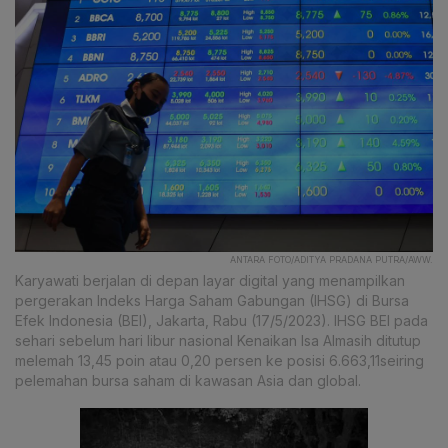
ANTARA FOTO/ADITYA PRADANA PUTRA/AWW.
Karyawati berjalan di depan layar digital yang menampilkan
pergerakan Indeks Harga Saham Gabungan (IHSG) di Bursa
Efek Indonesia (BEI), Jakarta, Rabu (17/5/2023). IHSG BEI pada
sehari sebelum hari libur nasional Kenaikan Isa Almasih ditutup
melemah 13,45 poin atau 0,20 persen ke posisi 6.663,11seiring
pelemahan bursa saham di kawasan Asia dan global.