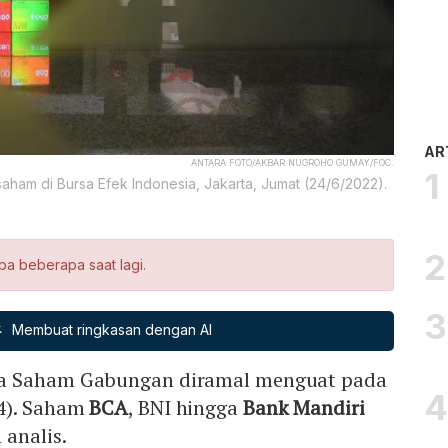
AR
ANTARA FOTO/AKBAR NUGROHO GUMAY/FOC.
 saham di Bursa Efek Indonesia, Jakarta, Jumat (24/6/2022).
ba beberapa saat lagi.
Membuat ringkasan dengan AI
ga Saham Gabungan diramal menguat pada
4). Saham
BCA
, BNI hingga
Bank Mandiri
analis.