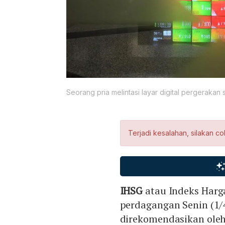
Seorang pria melintasi layar digital pergerakan
Terjadi kesalahan, silakan co
IHSG
atau Indeks Har
perdagangan Senin (1/
direkomendasikan oleh 