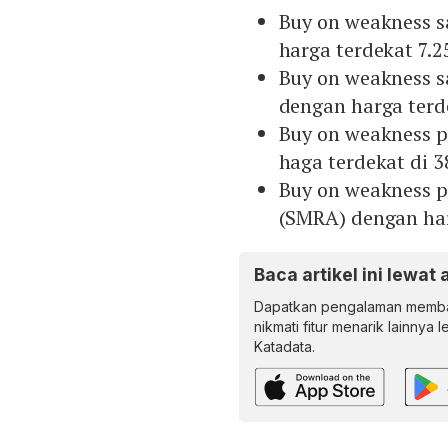
Buy on weakness 
harga terdekat 7.2
Buy on weakness 
dengan harga terd
Buy on weakness 
haga terdekat di 3
Buy on weakness 
(SMRA) dengan har
Baca artikel ini lewat 
Dapatkan pengalaman memba
nikmati fitur menarik lainnya 
Katadata.