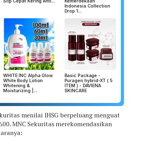
Slip Cepat Kering Anti...
Kemerdekaan
Indonesia Collection
Drop 1...
WHITE INC Alpha Glow
Basic Package -
White Body Lotion
Puragen hybrid-XT ( 5
Whitening &
ITEM ) - DAVIENA
Moisturizing |...
SKINCARE
kuritas menilai IHSG berpeluang menguat
.600. MNC Sekuritas merekomendasikan
taranya: