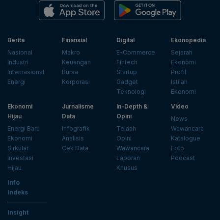
Berita
Finansial
Digital
Ekonopedia
Nasional
Makro
E-Commerce
Sejarah
Industri
Keuangan
Fintech
Ekonomi
Internasional
Bursa
Startup
Profil
Energi
Korporasi
Gadget
Istilah
Teknologi
Ekonomi
Ekonomi
Jurnalisme
In-Depth &
Video
Hijau
Data
Opini
News
Energi Baru
Infografik
Telaah
Wawancara
Ekonomi
Analisis
Opini
Katalogue
Sirkular
Cek Data
Wawancara
Foto
Investasi
Laporan
Podcast
Hijau
Khusus
Info
Indeks
Insight