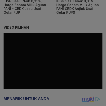
IHSG Sesi I Naik 0,31%,
IHSG Sesi I Naik 0,31%,
Harga Saham Milik Aguan
Harga Saham Milik Aguan
PANI - CBDK Lesu Usai
PANI CBDK Anjlok Usai
Gelar RUP
Gelar RUPS
VIDEO PILIHAN