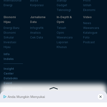
Internasional
Bursa
Startup
Profil
Energi
Korporasi
Gadget
Istilah
Teknologi
Ekonomi
Ekonomi
Jurnalisme
In-Depth &
Video
Hijau
Data
Opini
News
Energi Baru
Infografik
Telaah
Wawancara
Ekonomi
Analisis
Opini
Katalogue
Sirkular
Cek Data
Wawancara
Foto
Investasi
Laporan
Podcast
Hijau
Khusus
Info
Indeks
Insight
Center
Databoks
Event
KatadataOto
Langganan Newsletter