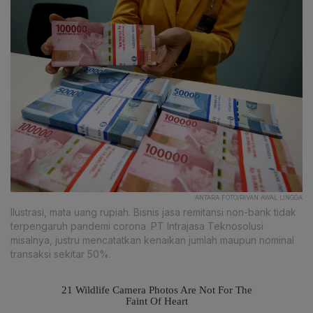
ANTARA FOTO/RIVAN AWAL LINGGA
Ilustrasi, mata uang rupiah. Bisnis jasa remitansi non-bank tidak
terpengaruh pandemi corona. PT Intrajasa Teknosolusi
misalnya, justru mencatatkan kenaikan jumlah maupun nominal
transaksi sekitar 50%.