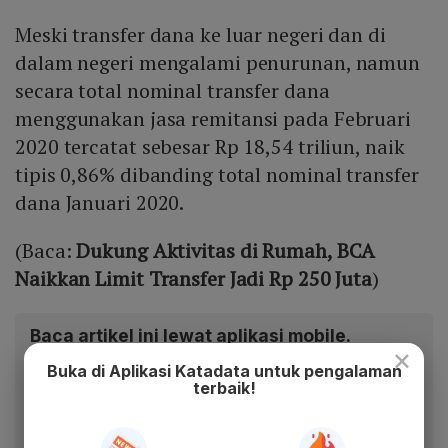
Meski transfer dana ke luar negeri dan di
dalam negeri mengalami penurunan, namun
secara total nominal transfer dana
menggunakan jasa remitansi pada Februari
2020 tercatat sebesar Rp 18,54 triliun, naik
tipis 0,86% dibanding total nominal transfer
dana Januari 2020.
(Baca:
Dukung Aktivitas di Rumah, BCA
Naikkan Limit Transfer Jadi Rp 250 Juta
)
Baca artikel ini lewat aplikasi mobile.
×
Dapatkan pengalaman membaca lebih nyaman dan nikmati
Buka di Aplikasi Katadata untuk pengalaman
terbaik!
fitur menarik lainnya lewat aplikasi mobile Katadata.