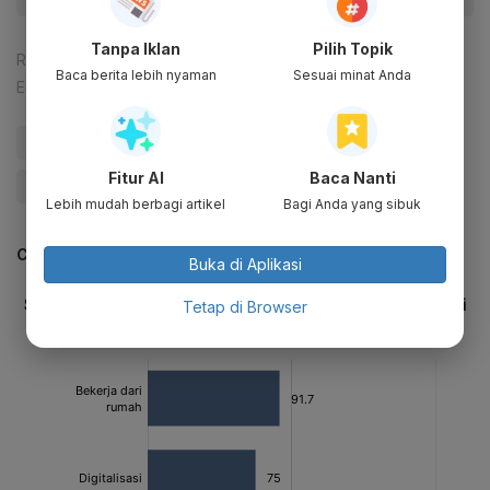
Tanpa Iklan
Pilih Topik
Reporter:
Muchammad Egi Fadliansyah
Baca berita lebih nyaman
Sesuai minat Anda
Editor:
Agung Jatmiko
#Covid-19
#Pandemi Corona
#Virus Corona
Fitur AI
Baca Nanti
#Keuangan
Lebih mudah berbagi artikel
Bagi Anda yang sibuk
CEK JUGA DATA INI
Buka di Aplikasi
Tetap di Browser