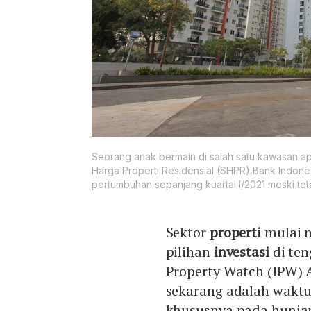
Seorang anak bermain di salah satu kawasan ap
Harga Properti Residensial (SHPR) Bank Indones
pertumbuhan sepanjang kuartal I/2021 meski teta
Sektor
properti
mulai m
pilihan
investasi
di te
Property Watch (IPW) 
sekarang adalah waktu 
khususnya pada hunian