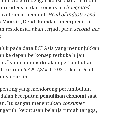
taan properti dengan konsep kota mandiri
residensial dan komersial (
integrated
 bakal ramai peminat.
Head of Industry and
 Mandiri
, Dendi Ramdani memprediksi
n residensial akan terjadi pada
second-tier
).
rujuk pada data BCI Asia yang menunjukkan
an ke depan berkonsep terbuka hijau
kau. “Kami memperkirakan pertumbuhan
di kisaran 6,4%-7,8% di 2021,” kata Dendi
nya hari ini.
erpenting yang mendorong pertumbuhan
 adalah kecepatan
pemulihan ekonomi
saat
pan. Itu sangat menentukan
consumer
aruhi keputusan belanja rumah tangga,