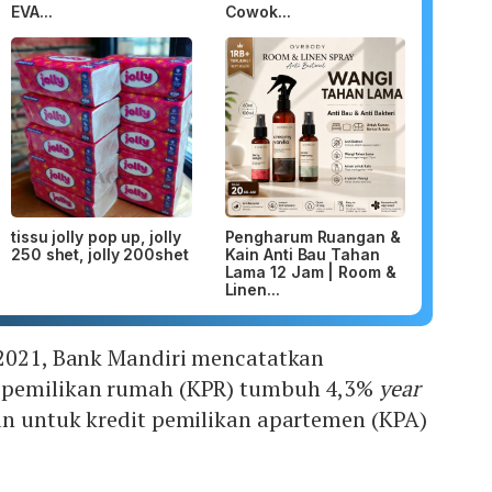
EVA...
Cowok...
tissu jolly pop up, jolly
Pengharum Ruangan &
250 shet, jolly 200shet
Kain Anti Bau Tahan
Lama 12 Jam | Room &
Linen...
 2021, Bank Mandiri mencatatkan
epemilikan rumah (KPR) tumbuh 4,3%
year
an untuk kredit pemilikan apartemen (KPA)