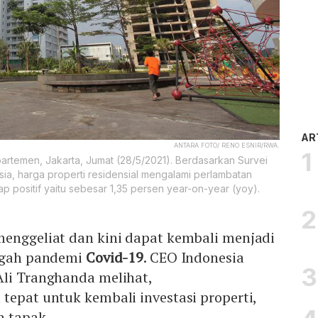
AR
ANTARA FOTO/ RENO ESNIR/RWA.
artemen, Jakarta, Jumat (28/5/2021). Berdasarkan Survei
ia, harga properti residensial mengalami perlambatan
p positif yaitu sebesar 1,35 persen year-on-year (yoy).
enggeliat dan kini dapat kembali menjadi
ngah pandemi
Covid-19
. CEO Indonesia
Ali Tranghanda melihat,
tepat untuk kembali investasi properti,
 tapak.