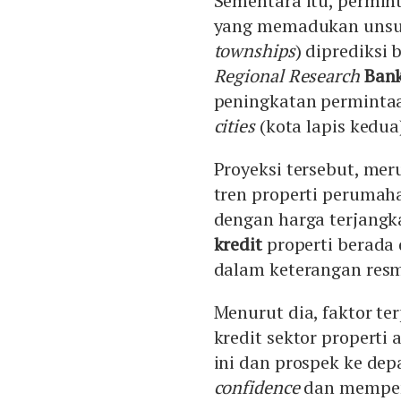
Sementara itu, permin
yang memadukan unsur 
townships
) diprediksi
Regional Research
Bank
peningkatan permintaa
cities
(kota lapis kedua
Proyeksi tersebut, me
tren properti perumah
dengan harga terjang
kredit
properti berada 
dalam keterangan resmi
Menurut dia, faktor t
kredit sektor properti
ini dan prospek ke de
confidence
dan mempeng