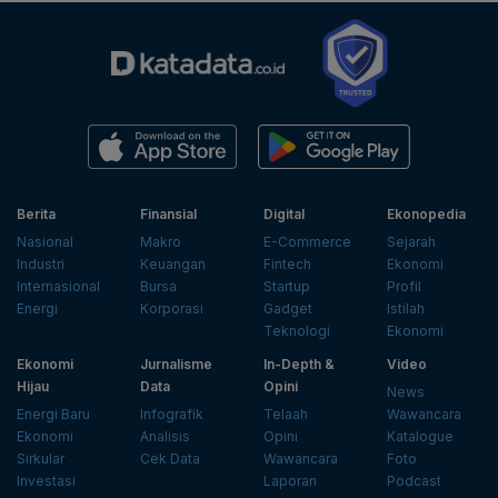
Berita
Finansial
Digital
Ekonopedia
Nasional
Makro
E-Commerce
Sejarah
Industri
Keuangan
Fintech
Ekonomi
Internasional
Bursa
Startup
Profil
Energi
Korporasi
Gadget
Istilah
Teknologi
Ekonomi
Ekonomi
Jurnalisme
In-Depth &
Video
Hijau
Data
Opini
News
Energi Baru
Infografik
Telaah
Wawancara
Ekonomi
Analisis
Opini
Katalogue
Sirkular
Cek Data
Wawancara
Foto
Investasi
Laporan
Podcast