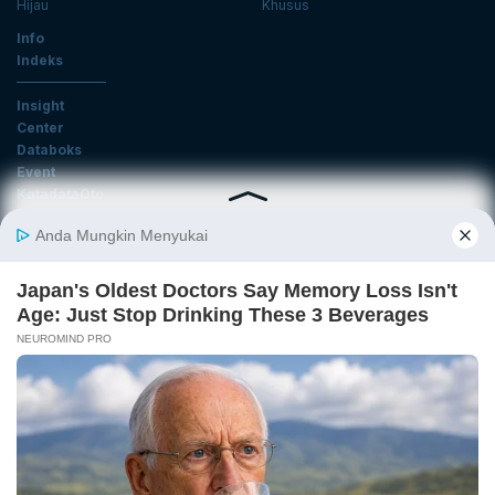
Hijau
Khusus
Info
Indeks
Insight
Center
Databoks
Event
KatadataOto
Langganan Newsletter
Email
Daftar
Ikuti Kami
Tentang Katadata
Advertising
Karier
Pedoman Media Siber
Kebijakan Privasi
Disclaimer
Hubungi Kami
©2026 Katadata. Hak cipta dilindungi Undang-undang.