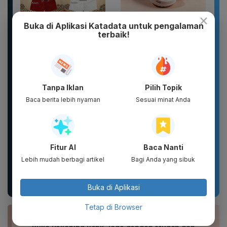
×
Buka di Aplikasi Katadata untuk pengalaman
New 2026 Pamelo.id
Sandal Pria Wanita
terbaik!
Setelan Anak 17
CLOSS Waterproof Anti
Agustus Dirgahayu 81
Slip Cepat Kering Anti...
2026 Katun...
Tanpa Iklan
Pilih Topik
Baca berita lebih nyaman
Sesuai minat Anda
Fitur AI
Baca Nanti
DXPRO - Jersey Reguler
Botol Gelas Minum
Lebih mudah berbagi artikel
Bagi Anda yang sibuk
HUT RI Kemerdekaan
Lucu Vacuum Flask
Indonesia Collection
Stainless TUMBLER
Drop 1...
900ML Coffee...
Buka di Aplikasi
Tetap di Browser
BACA JUGA