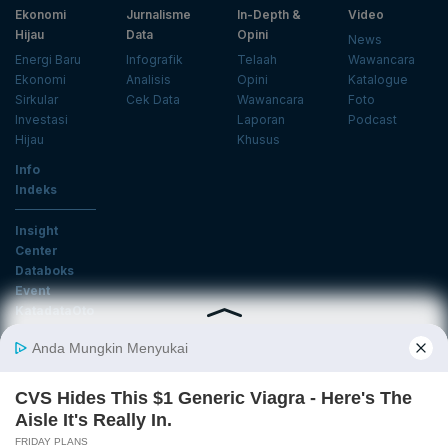
Ekonomi
Jurnalisme
In-Depth &
Video
Hijau
Data
Opini
News
Energi Baru
Infografik
Telaah
Wawancara
Ekonomi
Analisis
Opini
Katalogue
Sirkular
Cek Data
Wawancara
Foto
Investasi
Laporan
Podcast
Hijau
Khusus
Info
Indeks
Insight
Center
Databoks
Event
KatadataOto
Langganan Newsletter
Email
Daftar