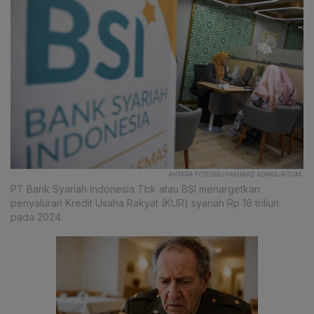
ANTARA FOTO/MUHAMMAD ADIMAJA/TOM.
PT Bank Syariah Indonesia Tbk atau BSI menargetkan
penyaluran Kredit Usaha Rakyat (KUR) syariah Rp 16 triliun
pada 2024.