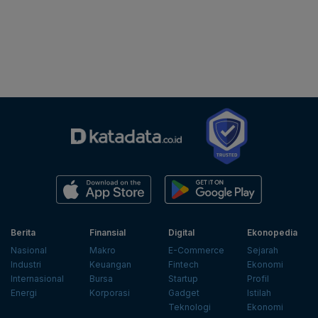
Berita
Finansial
Digital
Ekonopedia
Nasional
Makro
E-Commerce
Sejarah
Industri
Keuangan
Fintech
Ekonomi
Internasional
Bursa
Startup
Profil
Energi
Korporasi
Gadget
Istilah
Teknologi
Ekonomi