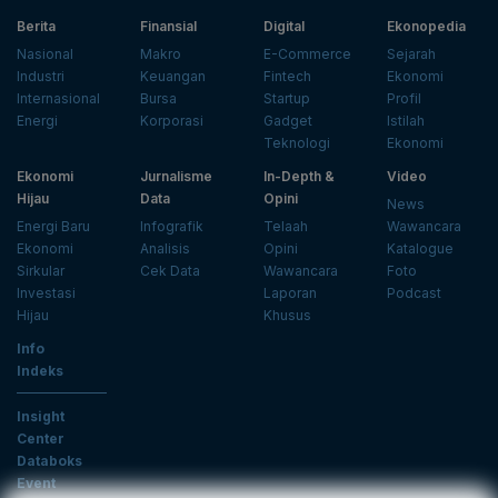
Berita
Finansial
Digital
Ekonopedia
Nasional
Makro
E-Commerce
Sejarah
Industri
Keuangan
Fintech
Ekonomi
Internasional
Bursa
Startup
Profil
Energi
Korporasi
Gadget
Istilah
Teknologi
Ekonomi
Ekonomi
Jurnalisme
In-Depth &
Video
Hijau
Data
Opini
News
Energi Baru
Infografik
Telaah
Wawancara
Ekonomi
Analisis
Opini
Katalogue
Sirkular
Cek Data
Wawancara
Foto
Investasi
Laporan
Podcast
Hijau
Khusus
Info
Indeks
Insight
Center
Databoks
Event