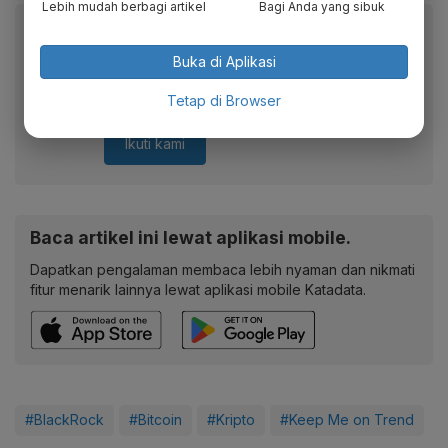
Lebih mudah berbagi artikel
Bagi Anda yang sibuk
Berita Katadata.co.id di WhatsApp
Anda
Buka di Aplikasi
Dapatkan akses cepat ke berita terkini dan data
Tetap di Browser
berharga dari WhatsApp Channel Katadata.co.id
Ikuti kami
Baca artikel ini lewat aplikasi mobile.
Dapatkan pengalaman membaca lebih nyaman dan nikmati
fitur menarik lainnya lewat aplikasi mobile Katadata.
#BlackRock
#Bitcoin
#Kripto
#Keep Me on Trend