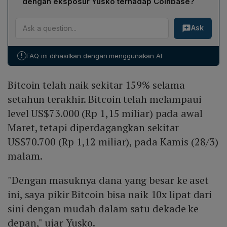
memicu pergerakan harga signifikan.
dengan eksposur Yusko terhadap Coinbase?
penyimpan nilai yang lebih efisien dibandingkan emas
Halving yang dijadwalkan akhir April akan memotong
tradisional. Keterbatasan pasokan, sifat digital, dan
Ask
hadiah penambangan menjadi setengah, mengurangi
likuiditas tinggi menjadikan Bitcoin bentuk emas yang
laju inflasi pasokan Bitcoin. Yusko memperkirakan
lebih baik dalam konteks diversifikasi portofolio.
guncangan pasokan ini akan memicu kenaikan harga,
!
FAQ ini dihasilkan dengan menggunakan AI
terutama sekitar sembilan bulan setelah halving—
menjelang Thanksgiving dan Natal, sebelum pasar
Bitcoin telah naik sekitar 159% selama
beralih ke fase bearish. Karena Coinbase adalah
platform perdagangan kripto utama, eksposur Yusko
setahun terakhir. Bitcoin telah melampaui
terhadap saham Coinbase diharapkan mendapatkan
level US$73.000 (Rp 1,15 miliar) pada awal
manfaat dari volume perdagangan yang meningkat
Maret, tetapi diperdagangkan sekitar
seiring naiknya harga Bitcoin.
US$70.700 (Rp 1,12 miliar), pada Kamis (28/3)
malam.
"Dengan masuknya dana yang besar ke aset
ini, saya pikir Bitcoin bisa naik 10x lipat dari
sini dengan mudah dalam satu dekade ke
depan," ujar Yusko.