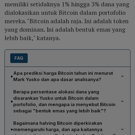
memiliki setidaknya 1% hingga 3% dana yang
dialokasikan untuk Bitcoin dalam portofolio
mereka. "Bitcoin adalah raja. Ini adalah token
yang dominan. Ini adalah bentuk emas yang
lebih baik," katanya.
FAQ
Apa prediksi harga Bitcoin tahun ini menurut
•
Mark Yusko dan apa dasar analisanya?
Mark Yusko memprediksi Bitcoin akan naik lebih dari
Berapa persentase alokasi dana yang
dua kali lipat menjadi US$150.000 (sekitar Rp 2,37
disarankan Yusko untuk Bitcoin dalam
•
miliar) pada tahun ini. Prediksinya didasarkan pada
portofolio, dan mengapa ia menyebut Bitcoin
kenaikan 159% dalam 12 bulan terakhir, level
sebagai "bentuk emas yang lebih baik"?
perdagangan sekitar US$70.700, arus masuk dana
Yusko menyarankan alokasi antara 1% hingga 3% total
besar melalui ETF Bitcoin, serta ekspektasi guncangan
Bagaimana halving Bitcoin diperkirakan
aset investor ke Bitcoin. Ia menilainya sebagai "raja"
pasokan setelah halving akhir April yang biasanya
•
memengaruhi harga, dan apa kaitannya
dan token paling dominan, sehingga berfungsi sebagai