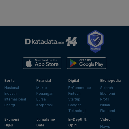
Berita
Finansial
Digital
Ekonopedia
Nasional
Makro
E-Commerce
Sejarah
Industri
Keuangan
Fintech
Ekonomi
Internasional
Bursa
Startup
Profil
Energi
Korporasi
Gadget
Istilah
Teknologi
Ekonomi
Ekonomi
Jurnalisme
In-Depth &
Video
Hijau
Data
Opini
News