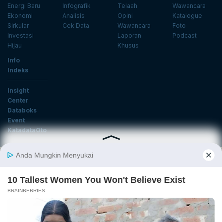
Energi Baru
Infografik
Telaah
Wawancara
Ekonomi
Analisis
Opini
Katalogue
Sirkular
Cek Data
Wawancara
Foto
Investasi
Laporan
Podcast
Hijau
Khusus
Info
Indeks
Insight
Center
Databoks
Event
KatadataOto
Langganan Newsletter
Email
Daftar
Ikuti Kami