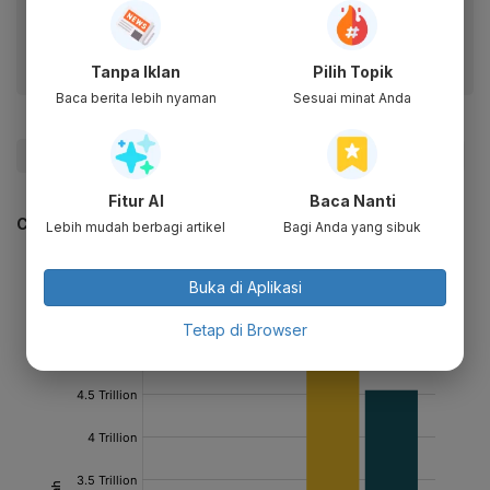
fitur menarik lainnya lewat aplikasi mobile Katadata.
Tanpa Iklan
Pilih Topik
Baca berita lebih nyaman
Sesuai minat Anda
#Bakrie
#Perusahaan
#Profil Perusahaan
#Emiten
Fitur AI
Baca Nanti
CEK JUGA DATA INI
Lebih mudah berbagi artikel
Bagi Anda yang sibuk
Buka di Aplikasi
Tetap di Browser