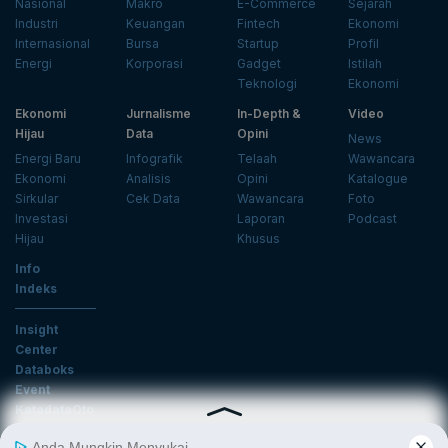
Nasional
Makro
E-Commerce
Sejarah
Industri
Keuangan
Fintech
Ekonomi
Internasional
Bursa
Startup
Profil
Energi
Korporasi
Gadget
Istilah
Teknologi
Ekonomi
Ekonomi
Jurnalisme
In-Depth &
Video
Hijau
Data
Opini
News
Energi Baru
Infografik
Telaah
Wawancara
Ekonomi
Analisis
Opini
Katalogue
Sirkular
Cek Data
Wawancara
Foto
Investasi
Laporan
Podcast
Hijau
Khusus
Info
Indeks
Insight
Center
Databoks
Event
KatadataOto