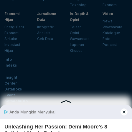
Teknologi
Ekonomi
Ekonomi
Jurnalisme
In-Depth &
Video
Hijau
Data
Opini
News
Energi Baru
Infografik
Telaah
Wawancara
Ekonomi
Analisis
Opini
Katalogue
Sirkular
Cek Data
Wawancara
Foto
Investasi
Laporan
Podcast
Hijau
Khusus
Info
Indeks
Insight
Center
Databoks
Event
KatadataOto
Langganan Newsletter
Email
Daftar