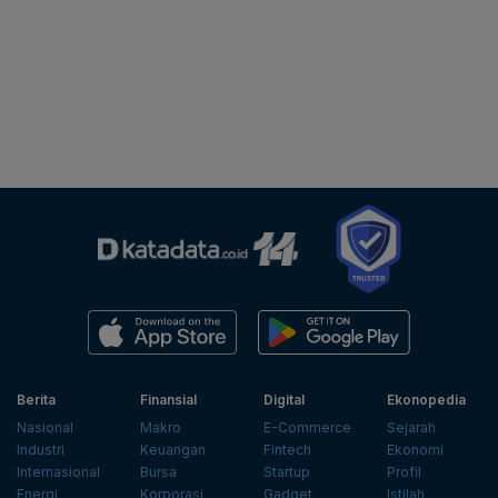
Berita
Finansial
Digital
Ekonopedia
Nasional
Makro
E-Commerce
Sejarah
Industri
Keuangan
Fintech
Ekonomi
Internasional
Bursa
Startup
Profil
Energi
Korporasi
Gadget
Istilah