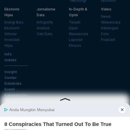
Teknologi
Ekonomi
Ekonomi
Jurnalisme
In-Depth &
Video
Hijau
Data
Opini
News
Energi Baru
Infografik
Telaah
Wawancara
Ekonomi
Analisis
Opini
Katalogue
Sirkular
Cek Data
Wawancara
Foto
Investasi
Laporan
Podcast
Hijau
Khusus
Info
Indeks
Insight
Center
Databoks
Event
KatadataOto
Langganan Newsletter
Email
Daftar