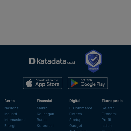
Berita
Finansial
Digital
Ekonopedia
Nasional
Makro
E-Commerce
Sejarah
Industri
Keuangan
Fintech
Ekonomi
Internasional
Bursa
Startup
Profil
Energi
Korporasi
Gadget
Istilah