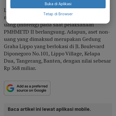
Buka di Aplikasi
LPLI merupakan pembeli siaga yang akan
Tetap di Browser
melakukan penyetoran dalam bentuk selain
uang (inbreng) pada saat pelaksanaan
PMHMETD II berlangsung. Adapun, aset non-
uang yang dimaksud merupakan Gedung
Graha Lippo yang berlokasi di Jl. Boulevard
Diponegoro No.101, Lippo Village, Kelapa
Dua, Tangerang, Banten, dengan nilai sebesar
Rp 368 miliar.
Baca artikel ini lewat aplikasi mobile.