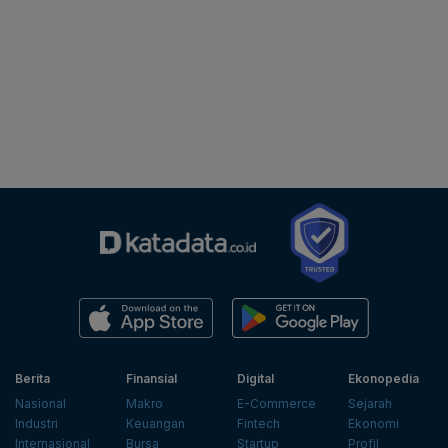
Berita
Finansial
Digital
Ekonopedia
Nasional
Makro
E-Commerce
Sejarah
Industri
Keuangan
Fintech
Ekonomi
Internasional
Bursa
Startup
Profil