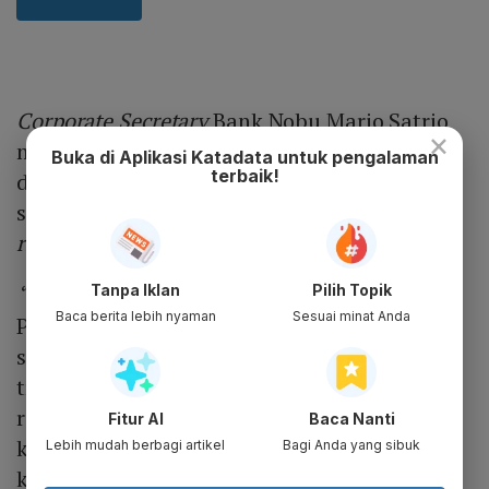
Corporate Secretary
Bank Nobu Mario Satrio
×
mengatakan, transaksi inbreng yang
Buka di Aplikasi Katadata untuk pengalaman
terbaik!
dilakukan oleh PT Star Pacific Tbk (LPLI)
sebagai bentuk pelaksanaan transaksi atas
rights issue
yang digelar perseroan.
Tanpa Iklan
Pilih Topik
“Telah dilakukannya transaksi inbreng oleh
Baca berita lebih nyaman
Sesuai minat Anda
PT Star Pacific Tbk ke dalam perseroan
sebagai pelaksanaan transaksi material dan
transaksi afiliasi sebagaimana
rencanannya telah diungkapkan dalam
Fitur AI
Baca Nanti
keterbukaan informasi," katanya dalam
Lebih mudah berbagi artikel
Bagi Anda yang sibuk
keterbukaan informasi BEI.