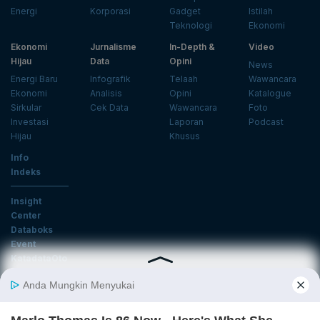
Energi
Korporasi
Gadget
Istilah
Teknologi
Ekonomi
Ekonomi
Jurnalisme
In-Depth &
Video
Hijau
Data
Opini
News
Energi Baru
Infografik
Telaah
Wawancara
Ekonomi
Analisis
Opini
Katalogue
Sirkular
Cek Data
Wawancara
Foto
Investasi
Laporan
Podcast
Hijau
Khusus
Info
Indeks
Insight
Center
Databoks
Event
KatadataOto
Langganan Newsletter
Email