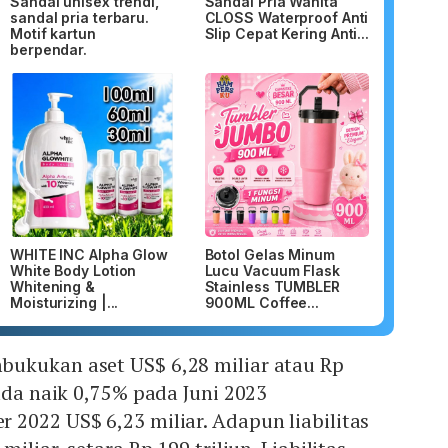
Sandal unisex trendi,
Sandal Pria Wanita
sandal pria terbaru.
CLOSS Waterproof Anti
Motif kartun
Slip Cepat Kering Anti...
berpendar.
WHITE INC Alpha Glow
Botol Gelas Minum
White Body Lotion
Lucu Vacuum Flask
Whitening &
Stainless TUMBLER
Moisturizing |...
900ML Coffee...
ukukan aset US$ 6,28 miliar atau Rp
ruda naik 0,75% pada Juni 2023
2022 US$ 6,23 miliar. Adapun liabilitas