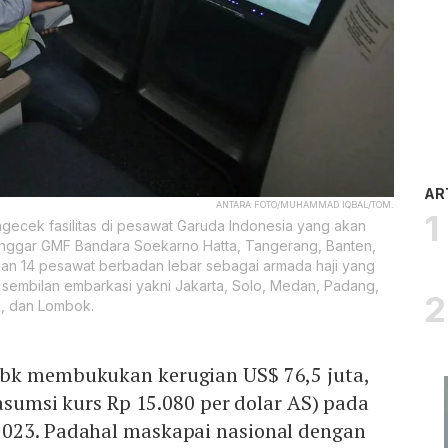
AR
ANTARA FOTO/MUHAMMAD IQBAL/TOM.
gecek fasilitas di pesawat Garuda Indonesia yang akan
anggar GMF Bandara Soekarno Hatta, Tangerang, Banten,
kan 14 pesawat berbadan lebar sebagai armada haji yang
i sembilan embarkasi yakni Jakarta, Solo, Medan, Padang,
n, dan Lombok.
bk membukukan kerugian US$ 76,5 juta,
(asumsi kurs Rp 15.080 per dolar AS) pada
023. Padahal maskapai nasional dengan