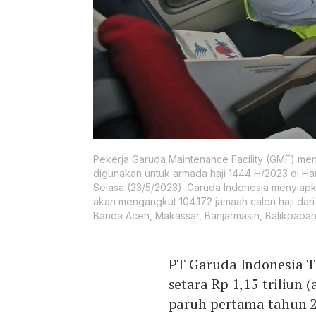
Pekerja Garuda Maintenance Facility (GMF) men
digunakan untuk armada haji 1444 H/2023 di H
Selasa (23/5/2023). Garuda Indonesia menyiap
akan mengangkut 104.172 jamaah calon haji dar
Banda Aceh, Makassar, Banjarmasin, Balikpapa
PT Garuda Indonesia T
setara Rp 1,15 triliun 
paruh pertama tahun 2