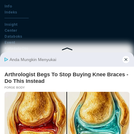
Info
Indeks
Insight
Center
Databoks
Event
KatadataOto
Langganan Newsletter
Email
Daftar
Ikuti Kami
Tentang Katadata
Advertising
Karier
Pedoman Media Siber
Kebijakan Privasi
Disclaimer
Hubungi Kami
©2026 Katadata. Hak cipta dilindungi Undang-undang.