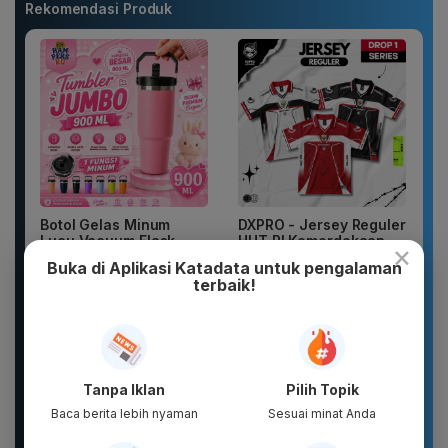
Rekomendasi Produk
Botol Gelas Minum
DXPRO - Jersey Reguler
Lucu Vacuum Flask
HUT RI Kemerdekaan
×
Stainless TUMBLER
Indonesia Collection
Buka di Aplikasi Katadata untuk pengalaman
900ML Coffee...
Drop 1...
terbaik!
Tanpa Iklan
Pilih Topik
Baca berita lebih nyaman
Sesuai minat Anda