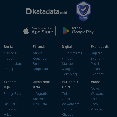
Berita
Finansial
Digital
Ekonopedia
Nasional
Makro
E-Commerce
Sejarah
Industri
Keuangan
Fintech
Ekonomi
Internasional
Bursa
Startup
Profil
Energi
Korporasi
Gadget
Istilah
Teknologi
Ekonomi
Ekonomi
Jurnalisme
In-Depth &
Video
Hijau
Data
Opini
News
Energi Baru
Infografik
Telaah
Wawancara
Ekonomi
Analisis
Opini
Katalogue
Sirkular
Cek Data
Wawancara
Foto
Investasi
Laporan
Podcast
Hijau
Khusus