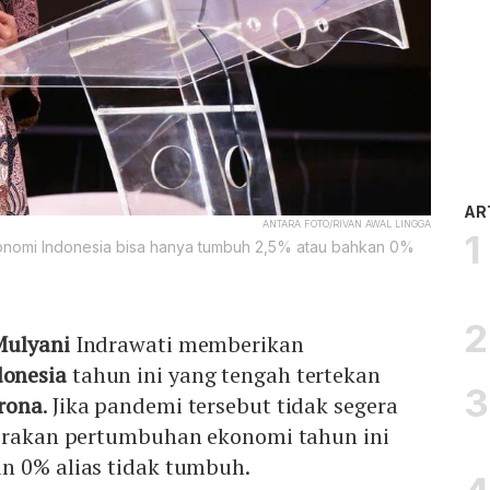
AR
ANTARA FOTO/RIVAN AWAL LINGGA
onomi Indonesia bisa hanya tumbuh 2,5% atau bahkan 0%
Mulyani
Indrawati memberikan
donesia
tahun ini yang tengah tertekan
rona
. Jika pandemi tersebut tidak segera
irakan pertumbuhan ekonomi tahun ini
n 0% alias tidak tumbuh.