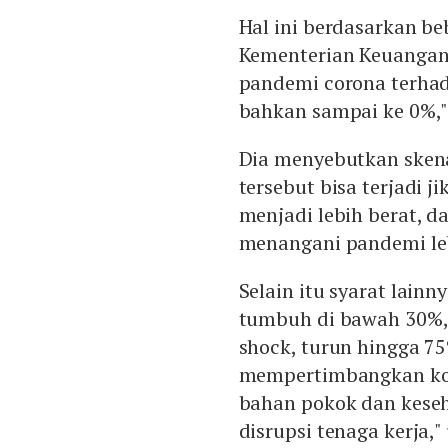
Hal ini berdasarkan be
Kementerian Keuanga
pandemi corona terhad
bahkan sampai ke 0%," k
Dia menyebutkan sken
tersebut bisa terjadi 
menjadi lebih berat, d
menangani pandemi leb
Selain itu syarat lainn
tumbuh di bawah 30%, 
shock, turun hingga 75
mempertimbangkan ko
bahan pokok dan keseh
disrupsi tenaga kerja,"