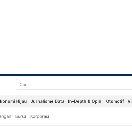
konomi Hijau
Jurnalisme Data
In-Depth & Opini
Otomotif
V
angan
Bursa
Korporasi