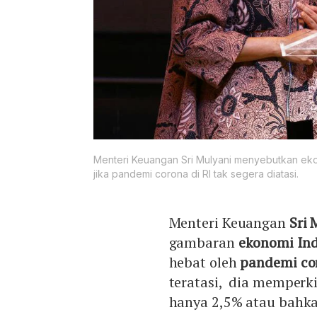
Menteri Keuangan Sri Mulyani menyebutkan ek
jika pandemi corona di RI tak segera diatasi.
Menteri Keuangan
Sri 
gambaran
ekonomi In
hebat oleh
pandemi co
teratasi, dia memperk
hanya 2,5% atau bahka