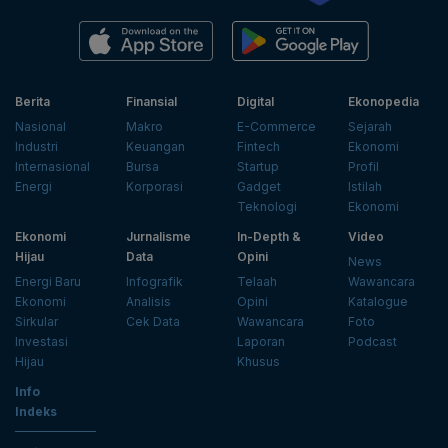
Berita
Finansial
Digital
Ekonopedia
Nasional
Makro
E-Commerce
Sejarah
Industri
Keuangan
Fintech
Ekonomi
Internasional
Bursa
Startup
Profil
Energi
Korporasi
Gadget
Istilah
Teknologi
Ekonomi
Ekonomi
Jurnalisme
In-Depth &
Video
Hijau
Data
Opini
News
Energi Baru
Infografik
Telaah
Wawancara
Ekonomi
Analisis
Opini
Katalogue
Sirkular
Cek Data
Wawancara
Foto
Investasi
Laporan
Podcast
Hijau
Khusus
Info
Indeks