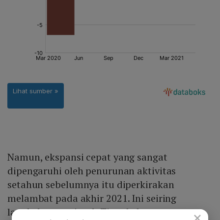
Namun, ekspansi cepat yang sangat
dipengaruhi oleh penurunan aktivitas
setahun sebelumnya itu diperkirakan
melambat pada akhir 2021. Ini seiring
langkah pemerintah Tiongkok yang
×