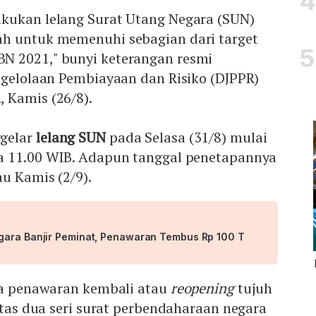
kukan lelang Surat Utang Negara (SUN)
h untuk memenuhi sebagian dari target
N 2021," bunyi keterangan resmi
ngelolaan Pembiayaan dan Risiko (DJPPR)
 Kamis (26/8).
gelar
lelang SUN
pada Selasa (31/8) mulai
a 11.00 WIB. Adapun tanggal penetapannya
au Kamis (2/9).
gara Banjir Peminat, Penawaran Tembus Rp 100 T
ada penawaran kembali atau
reopening
tujuh
 atas dua seri surat perbendaharaan negara