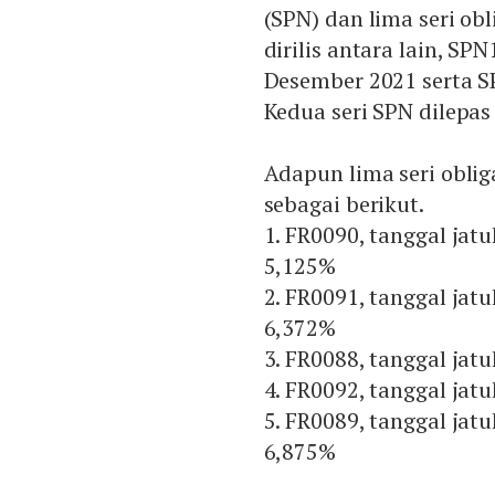
(SPN) dan lima seri ob
dirilis antara lain, S
Desember 2021 serta S
Kedua seri SPN dilepas
Adapun lima seri oblig
sebagai berikut.
1. FR0090, tanggal jat
5,125%
2. FR0091, tanggal jat
6,372%
3. FR0088, tanggal ja
4. FR0092, tanggal ja
5. FR0089, tanggal ja
6,875%