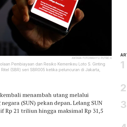
AR
ANTARA FOTO/WAHYU PUTRO A
lolaan Pembiayaan dan Resiko Kemenkeu Loto S. Ginting
Ritel (SBR) seri SBR005 ketika peluncuran di Jakarta,
 kembali menambah utang melalui
g
negara (SUN) pekan depan. Lelang SUN
tif Rp 21 triliun hingga maksimal Rp 31,5