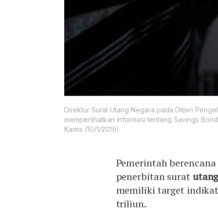
Direktur Surat Utang Negara pada Ditjen Penge
memperlihatkan informasi tentang Savings Bond 
Kamis (10/1/2019).
Pemerintah berencana
penerbitan surat
utan
memiliki target indika
triliun.