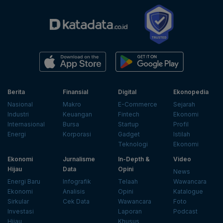
Berita
Finansial
Digital
Ekonopedia
Nasional
Makro
E-Commerce
Sejarah
Industri
Keuangan
Fintech
Ekonomi
Internasional
Bursa
Startup
Profil
Energi
Korporasi
Gadget
Istilah
Teknologi
Ekonomi
Ekonomi
Jurnalisme
In-Depth &
Video
Hijau
Data
Opini
News
Energi Baru
Infografik
Telaah
Wawancara
Ekonomi
Analisis
Opini
Katalogue
Sirkular
Cek Data
Wawancara
Foto
Investasi
Laporan
Podcast
Hijau
Khusus