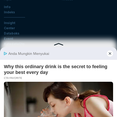
Info
Indeks
Insight
Center
Databoks
Event
KatadataOto
Langganan Newsletter
Email
Daftar
Ikuti Kami
Tentang Katadata
Advertising
Karier
Pedoman Media Siber
Kebijakan Privasi
Disclaimer
Hubungi Kami
©2026 Katadata. Hak cipta dilindungi Undang-undang.