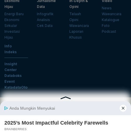
Ekonomi
Jurnalisme
In-Depth &
Video
Hijau
Data
Opini
News
Energi Baru
Infografik
Telaah
Wawancara
Ekonomi
Analisis
Opini
Katalogue
Sirkular
Cek Data
Wawancara
Foto
Investasi
Laporan
Podcast
Hijau
Khusus
Info
Indeks
Insight
Center
Databoks
Event
KatadataOto
Langganan Newsletter
Email
Daftar
Ikuti Kami