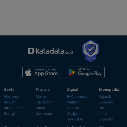
Berita
Finansial
Digital
Ekonopedia
Nasional
Makro
E-Commerce
Sejarah
Industri
Keuangan
Fintech
Ekonomi
Internasional
Bursa
Startup
Profil
Energi
Korporasi
Gadget
Istilah
Teknologi
Ekonomi