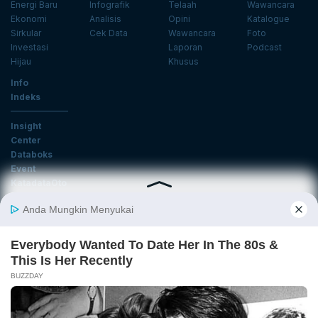
Energi Baru
Infografik
Telaah
Wawancara
Ekonomi
Analisis
Opini
Katalogue
Sirkular
Cek Data
Wawancara
Foto
Investasi
Laporan
Podcast
Hijau
Khusus
Info
Indeks
Insight
Center
Databoks
Event
KatadataOto
Langganan Newsletter
Email
Daftar
Ikuti Kami